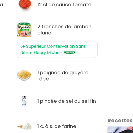
za
12 cl de sauce tomate
2 tranches de jambon
blanc
Le Supérieur Conservation Sans
Nitrite Fleury Michon
1 poignée de gruyère
râpé
1 pincée de sel ou sel fin
Recettes 
1 c. à s. de farine