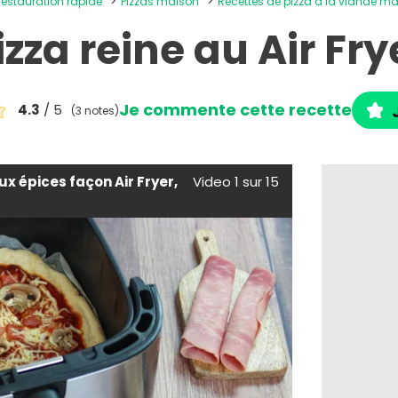
 restauration rapide
Pizzas maison
Recettes de pizza à la viande m
izza reine au Air Fry
Je commente cette recette
4.3
/ 5
(3 notes)
ux épices façon Air Fryer,
Video 1 sur 15