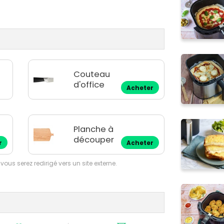
Couteau
d'office
Acheter
Planche à
découper
r
Acheter
 vous serez redirigé vers un site externe.