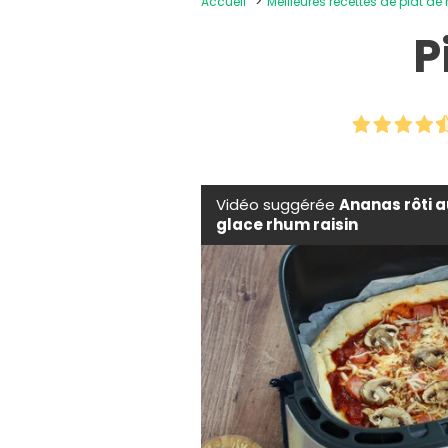
Accueil
Meilleures recettes de plat de
P
Vidéo suggérée
Ananas rôti a
glace rhum raisin