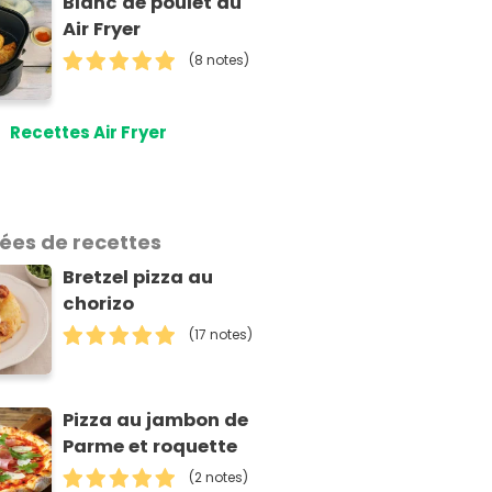
Blanc de poulet au
Air Fryer
(8 notes)
Recettes Air Fryer
dées de recettes
Bretzel pizza au
chorizo
(17 notes)
Pizza au jambon de
Parme et roquette
(2 notes)