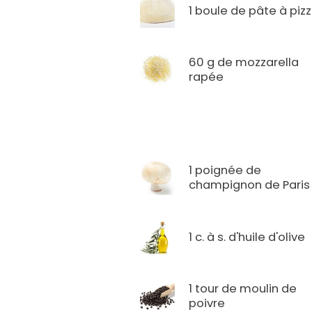
1 boule de pâte à piz
60 g de mozzarella
rapée
1 poignée de
champignon de Paris
1 c. à s. d'huile d'olive
1 tour de moulin de
poivre