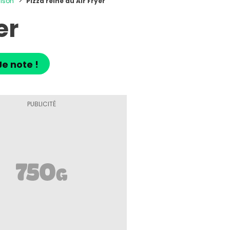
aison
Pizza reine au Air Fryer
er
Je note !