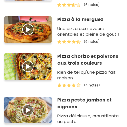
pas le temps de cuisiner !
(6 notes)
Pizza à la merguez
Une pizza aux saveurs
orientales et pleine de goût !
(6 notes)
Pizza chorizo et poivrons
aux trois couleurs
Rien de tel qu'une pizza fait
maison.
(4 notes)
Pizza pesto jambon et
oignons
Pizza délicieuse, croustillante
au pesto.