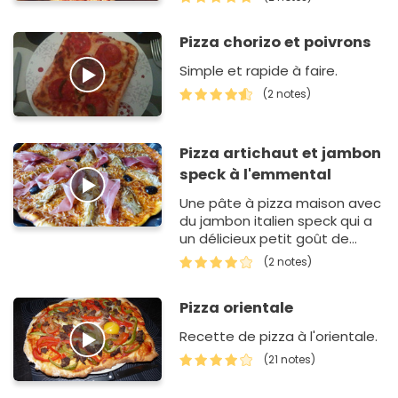
Pizza chorizo et poivrons
Simple et rapide à faire.
(2 notes)
Pizza artichaut et jambon
speck à l'emmental
Une pâte à pizza maison avec
du jambon italien speck qui a
un délicieux petit goût de
fumé et des cœurs
(2 notes)
d'artichaut à…
Pizza orientale
Recette de pizza à l'orientale.
(21 notes)