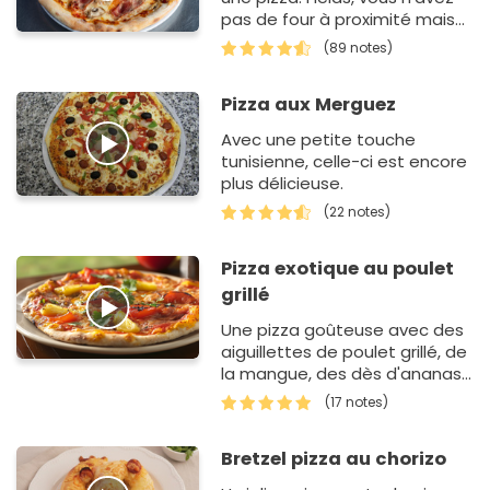
pas de four à proximité mais
uniquement un barbecue.
(89 notes)
Aujourd'hui, vous allez
apprendre…
Pizza aux Merguez
Avec une petite touche
tunisienne, celle-ci est encore
plus délicieuse.
(22 notes)
Pizza exotique au poulet
grillé
Une pizza goûteuse avec des
aiguillettes de poulet grillé, de
la mangue, des dès d'ananas
et des tomates cerises.
(17 notes)
Bretzel pizza au chorizo