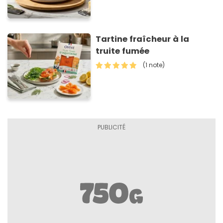
tuiles croustillants de
Asiago AOP
Tartine fraîcheur à la
truite fumée
(1 note)