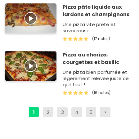
Pizza pâte liquide aux
lardons et champignons
Une pizza vite prête et
savoureuse.
(17 notes)
Pizza au chorizo,
courgettes et basilic
Une pizza bien parfumée et
légérement relevée juste ce
qu'il faut !
(16 notes)
1
2
3
4
5
>