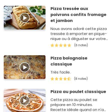
Pizza tressée aux
poivrons confits fromage
et jambon
Nous avons adoré cette pizza
tressée à emporter en pique-
nique ou à déguster sur votre
terrasse. Vous pouvez la
(6 notes)
décliner &…
Pizza bolognaise
classique
Très facile.
(8 notes)
Pizza au poulet classique
Cette pizza au poulet se
prépare en 10 minutes.
Recette idéale quand on n'a