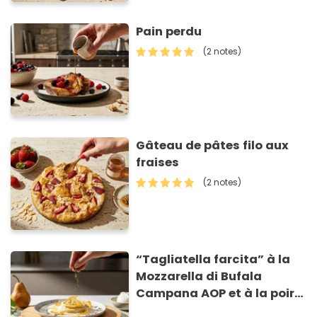
Pain perdu
(2 notes)
Gâteau de pâtes filo aux
fraises
(2 notes)
“Tagliatella farcita” à la
Mozzarella di Bufala
Campana AOP et à la poire
caramélisée, sur fondue et