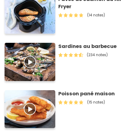
Fryer
(14 notes)
Sardines au barbecue
(234 notes)
Poisson pané maison
(15 notes)