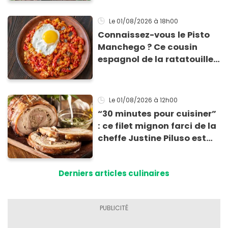
les récolter dès la fin de
l’été !
Le 01/08/2026
à 18h00
Connaissez-vous le Pisto
Manchego ? Ce cousin
espagnol de la ratatouille
qui se prépare en 20 min
pour moins de 4 € !
Le 01/08/2026
à 12h00
“30 minutes pour cuisiner”
: ce filet mignon farci de la
cheffe Justine Piluso est
une recette à tester
absolument !
Derniers articles culinaires