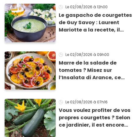
Le 02/08/2026
à 12h00
Le gaspacho de courgettes
de Guy Savoy : Laurent
Mariotte a la recette, il
vous la donne !
Le 02/08/2026
à 09h00
Marre de la salade de
tomates ? Misez sur
l’Insalata di Arance, ce
plat sicilien à l’orange,
olives et oignon rouge qui
est une merveille de
Le 02/08/2026
à 07h16
fraîcheur !
Vous voulez profiter de vos
propres courgettes ? Selon
ce jardinier, il est encore
temps de les planter pour