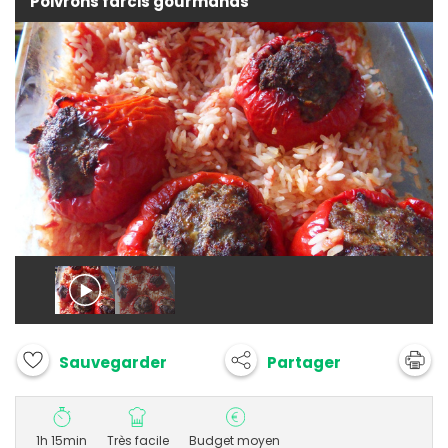
Poivrons farcis gourmands
Partager
Sauvegarder
1h 15min
Très facile
Budget moyen