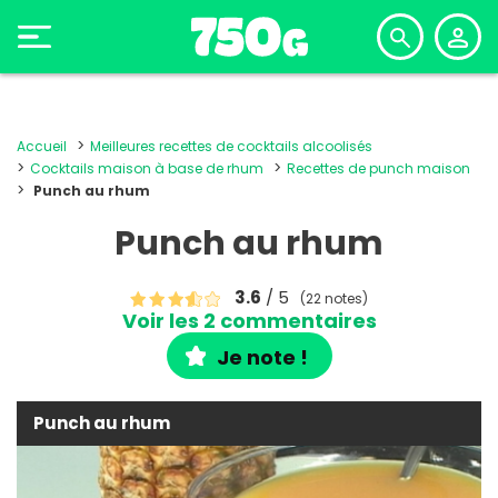
Accueil
Meilleures recettes de cocktails alcoolisés
Cocktails maison à base de rhum
Recettes de punch maison
Punch au rhum
Punch au rhum
3.6
/ 5
(22 notes)
Voir les 2 commentaires
Je note !
Punch au rhum