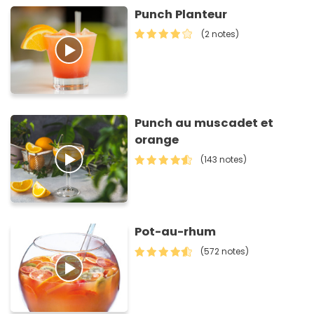
Punch Planteur
(2 notes)
Punch au muscadet et
orange
(143 notes)
Pot-au-rhum
(572 notes)