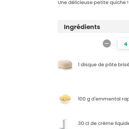
Une délicieuse petite quiche !
Ingrédients
4
1 disque de pâte bris
100 g d'emmental ra
30 cl de crème liquid