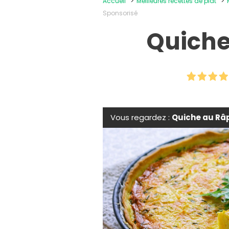
Accueil
Meilleures recettes de plat
Sponsorisé
Quiche
Vous regardez :
Quiche au Râ