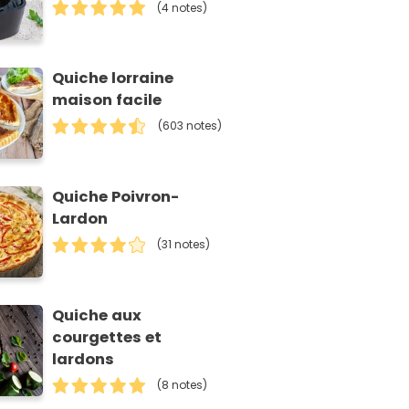
(4 notes)
Quiche lorraine
maison facile
(603 notes)
Quiche Poivron-
Lardon
(31 notes)
Quiche aux
courgettes et
lardons
(8 notes)