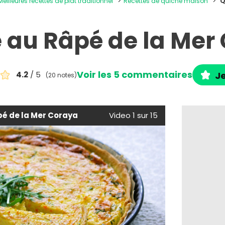
Meilleures recettes de plat traditionnel
Recettes de quiche maison
Q
 au Râpé de la Mer
Voir les 5 commentaires
4.2
/ 5
Je
(20 notes)
pé de la Mer Coraya
Video 1 sur 15