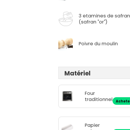
3 etamines de safra
(safran "or")
Poivre du moulin
Matériel
Four
traditionnel
Achete
Papier