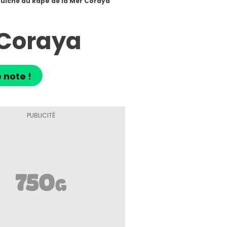
uiche au Râpé de la Mer Coraya
 Coraya
 note !