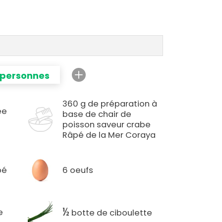
 personnes
360 g de préparation à
ée
base de chair de
poisson saveur crabe
Râpé de la Mer Coraya
pé
6 oeufs
½
e
botte de ciboulette