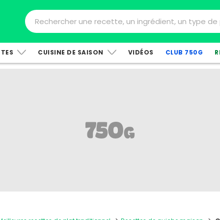
TTES
CUISINE DE SAISON
VIDÉOS
CLUB 750G
R