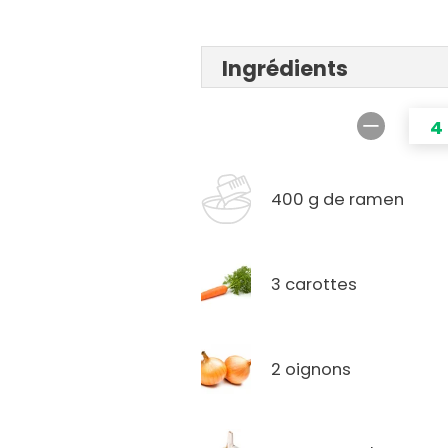
Ingrédients
4
400 g de ramen
3 carottes
2 oignons