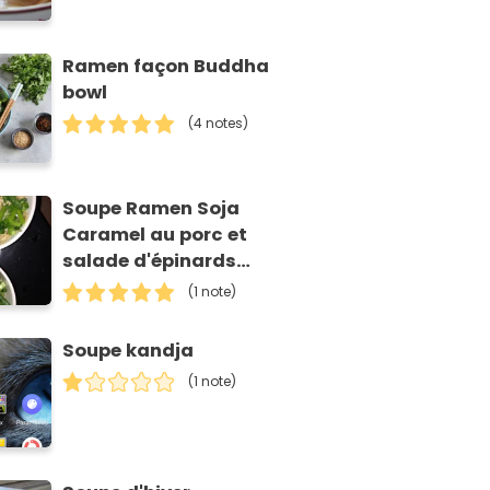
Ramen façon Buddha
bowl
(4 notes)
Soupe Ramen Soja
Caramel au porc et
salade d'épinards
aux pousses de
(1 note)
bambou
Soupe kandja
(1 note)