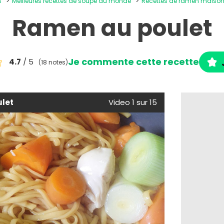
s
Meilleures recettes de soupe du monde
Recettes de ramen maiso
Ramen au poulet
Je commente cette recette
4.7
/ 5
(18 notes)
let
Video 1 sur 15