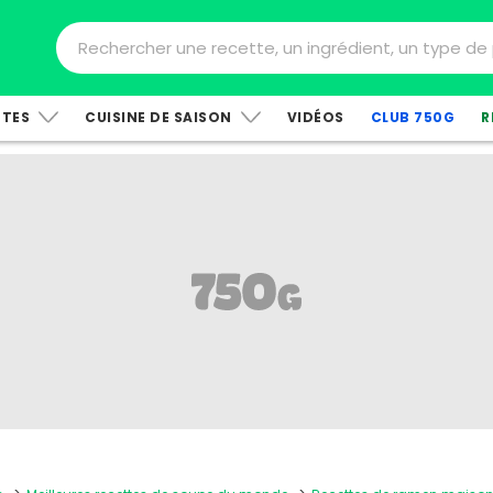
TTES
CUISINE DE SAISON
VIDÉOS
CLUB 750G
R