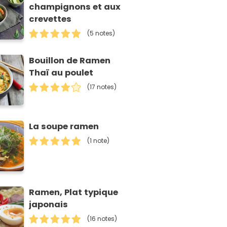
champignons et aux
crevettes
(5 notes)
Bouillon de Ramen
Thaï au poulet
(17 notes)
La soupe ramen
(1 note)
Ramen, Plat typique
japonais
(16 notes)