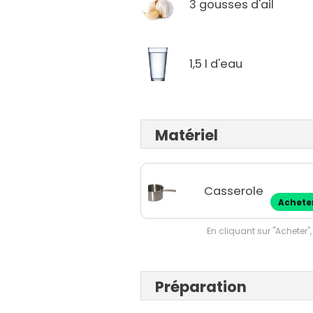
3 gousses d'ail
1,5 l d'eau
Matériel
Casserole
Achete
En cliquant sur "Acheter",
Préparation