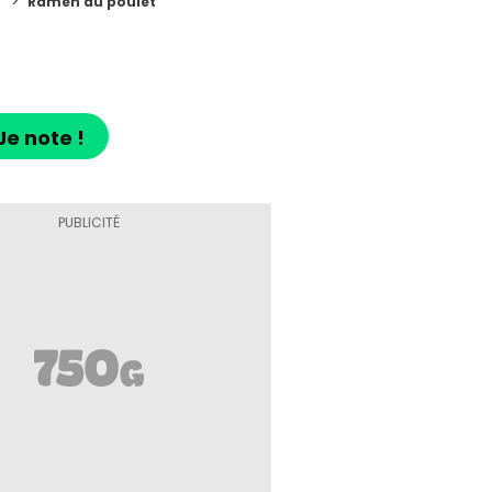
n
Ramen au poulet
Je note !