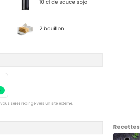
10 cl de sauce soja
2 bouillon
r
 vous serez redirigé vers un site externe.
Recettes