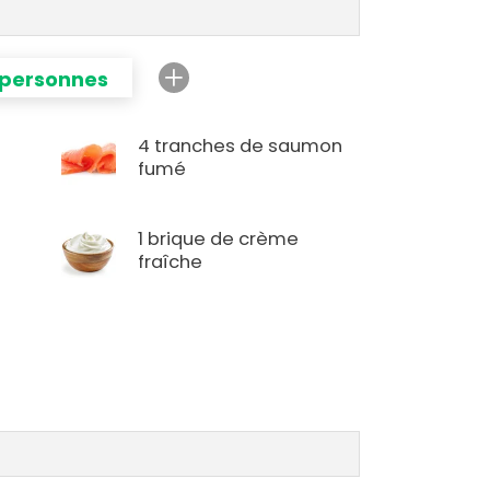
 personnes
4 tranches de saumon
fumé
1 brique de crème
s
fraîche