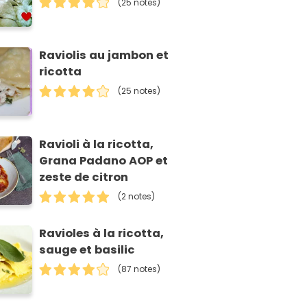
(25 notes)
Raviolis au jambon et
ricotta
(25 notes)
Ravioli à la ricotta,
Grana Padano AOP et
zeste de citron
(2 notes)
Ravioles à la ricotta,
sauge et basilic
(87 notes)