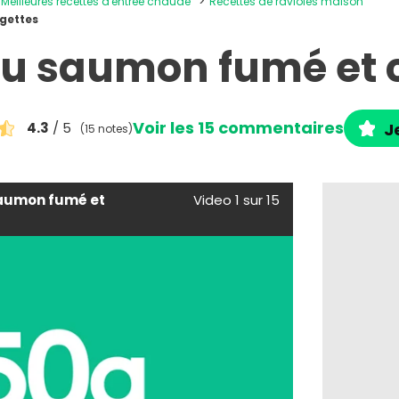
Meilleures recettes d'entrée chaude
Recettes de ravioles maison
gettes
au saumon fumé et 
Voir les 15 commentaires
4.3
/ 5
J
(15 notes)
saumon fumé et
Video 1 sur 15