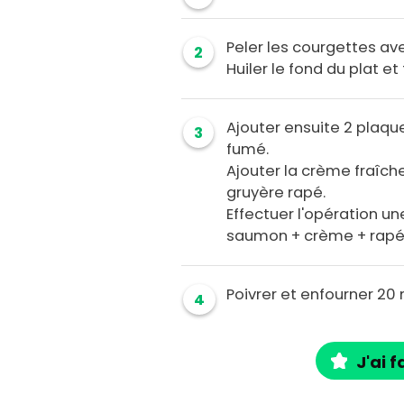
Peler les courgettes a
2
Huiler le fond du plat e
Ajouter ensuite 2 plaqu
3
fumé.
Ajouter la crème fraîche
gruyère rapé.
Effectuer l'opération u
saumon + crème + rapé
Poivrer et enfourner 20
4
J'ai f