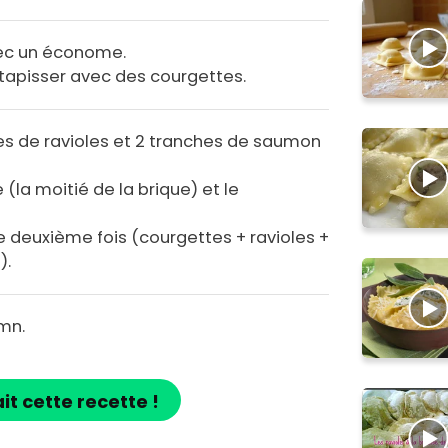
vec un économe.
t tapisser avec des courgettes.
es de ravioles et 2 tranches de saumon
 (la moitié de la brique) et le
ne deuxième fois (courgettes + ravioles +
).
 mn.
ait cette recette !