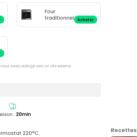
Four
traditionnel
r
Acheter
r
 vous serez redirigé vers un site externe.
isson :
20min
Recettes
hermostat 220°C.