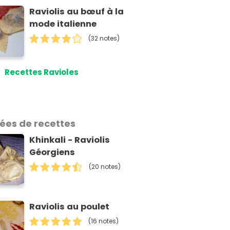
Raviolis au bœuf à la
mode italienne
(32 notes)
Recettes Ravioles
dées de recettes
Khinkali - Raviolis
Géorgiens
(20 notes)
Raviolis au poulet
(16 notes)