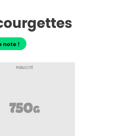
courgettes
e note !