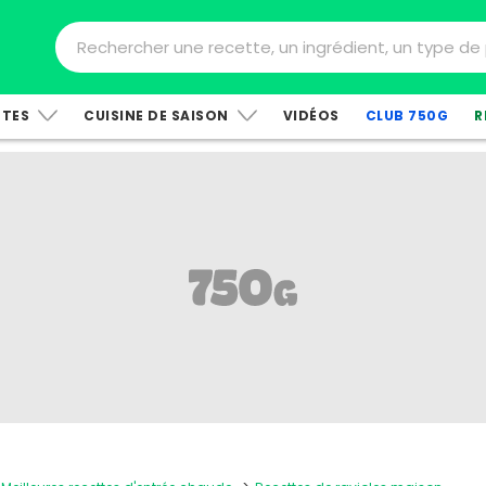
TTES
CUISINE DE SAISON
VIDÉOS
CLUB 750G
R