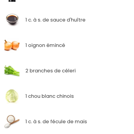
1 c. à s. de sauce d'huître
1 oignon émincé
2 branches de céleri
1 chou blanc chinois
1 c. à s. de fécule de maïs