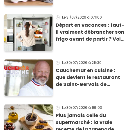
congélateur ? Cette astuce
va sauver vos apéros d’été
!
Le 31/07/2026
à 07h00
Départ en vacances : faut-
il vraiment débrancher son
frigo avant de partir ? Voici
enfin la réponse
Le 30/07/2026
à 21h30
Cauchemar en cuisine :
que devient le restaurant
de Saint-Gervais de
Mimose et Georget depuis
le passage de Philippe
Etchebest ?
Le 30/07/2026
à 18h00
Plus jamais celle du
supermarché : la vraie
recette de la tapenade