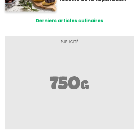
noire provençale prête en 5
minutes
Derniers articles culinaires