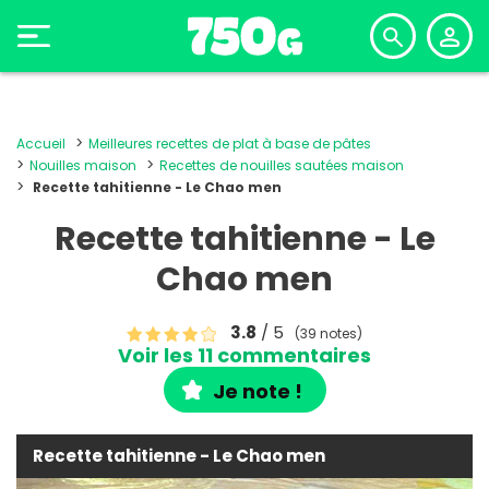
Accueil
Meilleures recettes de plat à base de pâtes
Nouilles maison
Recettes de nouilles sautées maison
Recette tahitienne - Le Chao men
Recette tahitienne - Le
Chao men
3.8
/ 5
(39 notes)
Voir les 11 commentaires
Je note !
Recette tahitienne - Le Chao men