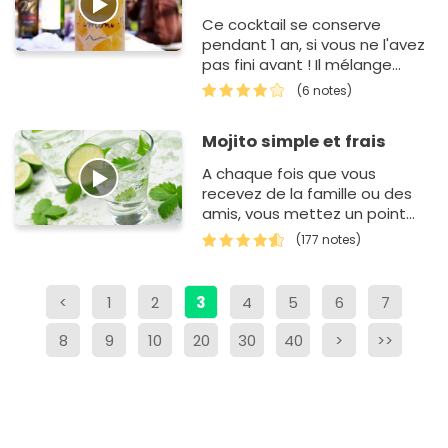
Ce cocktail se conserve
pendant 1 an, si vous ne l'avez
pas fini avant ! Il mélange
vodka, gin et citrons. Il doit
(6 notes)
être servi glacé.
Mojito simple et frais
A chaque fois que vous
recevez de la famille ou des
amis, vous mettez un point
d'honneur à proposer un
(177 notes)
cocktail fait maison à vos
invités. Aujo…
<
1
2
3
4
5
6
7
8
9
10
20
30
40
>
>>