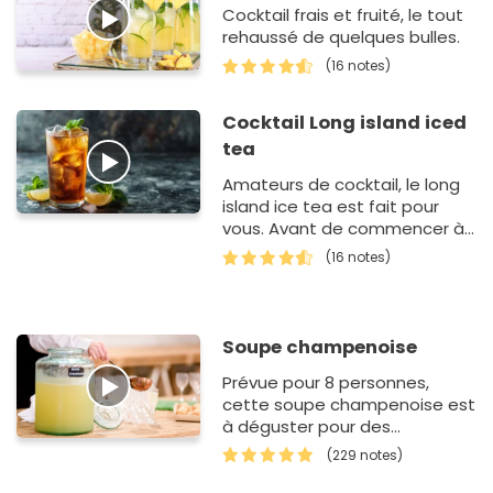
Cocktail frais et fruité, le tout
rehaussé de quelques bulles.
(16 notes)
Cocktail Long island iced
tea
Amateurs de cocktail, le long
island ice tea est fait pour
vous. Avant de commencer à
réunir tous les ingrédients
(16 notes)
nécessaires, vous deve…
Soupe champenoise
Prévue pour 8 personnes,
cette soupe champenoise est
à déguster pour des
occasions festives. D'ailleurs, si
(229 notes)
vous êtes plus nombreux,…