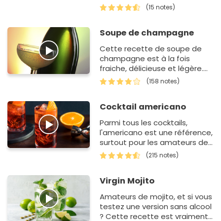
Cette délicieuse recette
(15 notes)
de Cosmopolitan est un jeu
d'…
Soupe de champagne
Cette recette de soupe de
champagne est à la fois
fraiche, délicieuse et légère.
Elle devrait parvenir à séduire
(158 notes)
tous …
Cocktail americano
Parmi tous les cocktails,
l'americano est une référence,
surtout pour les amateurs de
Martini. Si vous avez l'habitude
(215 notes)
d'organiser des apé…
Virgin Mojito
Amateurs de mojito, et si vous
testez une version sans alcool
? Cette recette est vraiment