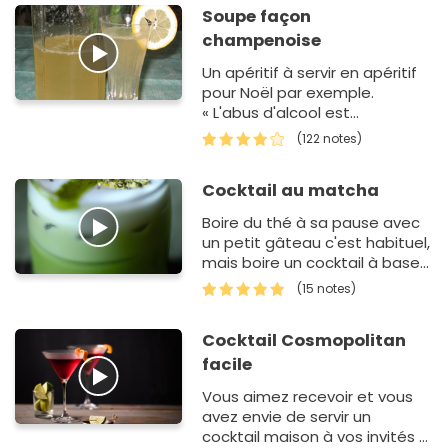
Soupe façon
champenoise
Un apéritif à servir en apéritif
pour Noël par exemple.
« L'abus d'alcool est
dangereux pour la santé,
(122 notes)
consommez avec
modération »
Cocktail au matcha
Boire du thé à sa pause avec
un petit gâteau c'est habituel,
mais boire un cocktail à base
de thé en soirée beaucoup
(15 notes)
moins.…
Cocktail Cosmopolitan
facile
Vous aimez recevoir et vous
avez envie de servir un
cocktail maison à vos invités ?