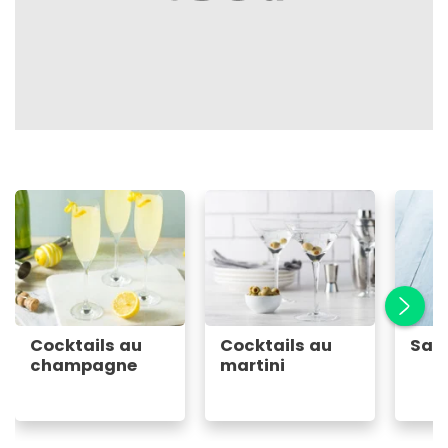
Cocktails au
Cocktails au
San
champagne
martini