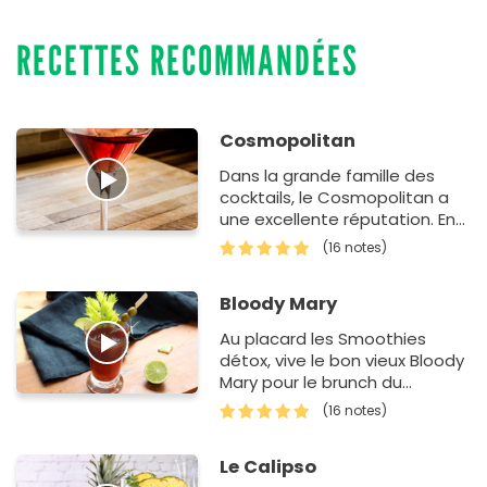
RECETTES RECOMMANDÉES
Cosmopolitan
Dans la grande famille des
cocktails, le Cosmopolitan a
une excellente réputation. En
plus, la recette est très facile.
(16 notes)
Donc, si vous organisez un
rep…
Bloody Mary
Au placard les Smoothies
détox, vive le bon vieux Bloody
Mary pour le brunch du
dimanche.
(16 notes)
Le Calipso