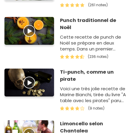
facile à faire ! Dans un premier
(261 notes)
temps, fabriquez de la glace
pil&…
Punch traditionnel de
Noël
Cette recette de punch de
Noël se prépare en deux
temps. Dans un premier
temps, vous allez presser le
(236 notes)
jus de citron vert puis extraire
le zeste de l'agr…
Ti-punch, comme un
pirate
Voici une très jolie recette de
Marine Bianchi, tirée du livre "A
table avec les pirates" paru
aux Editions du Trésor.
(9 notes)
Limoncello selon
Chantalea