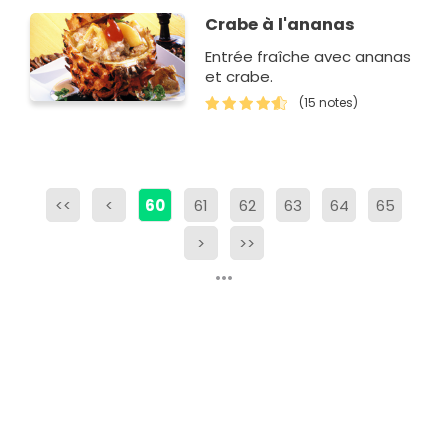
Crabe à l'ananas
Entrée fraîche avec ananas
et crabe.
(15 notes)
<<
<
60
61
62
63
64
65
>
>>