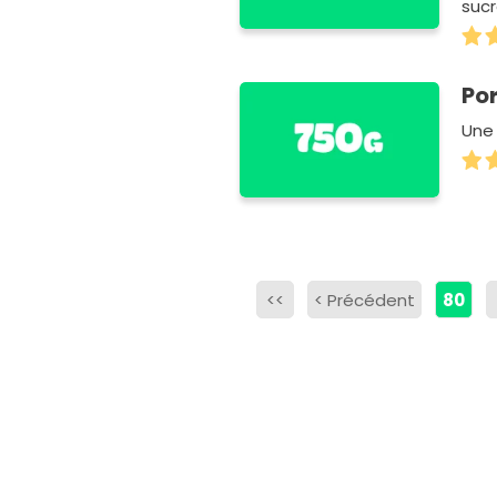
suc
Po
Une 
<<
<
Précédent
80