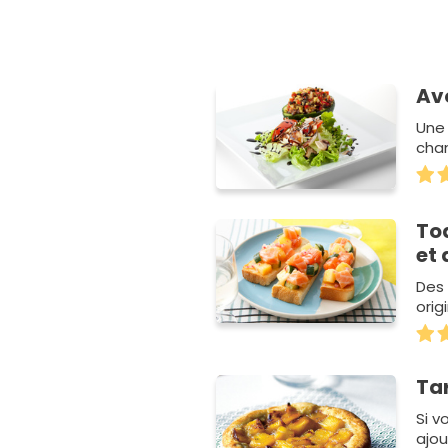
Av
Une
cha
To
et
Des 
orig
Tar
Si v
ajo