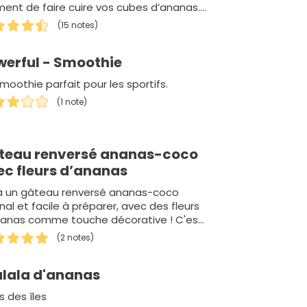
nt de faire cuire vos cubes d’ananas.
rès bel ouvrag…
(15 notes)
werful - Smoothie
moothie parfait pour les sportifs.
(1 note)
teau renversé ananas-coco
ec fleurs d’ananas
là un gâteau renversé ananas-coco
inal et facile à préparer, avec des fleurs
nanas comme touche décorative ! C'es…
(2 notes)
alala d'ananas
ts des îles