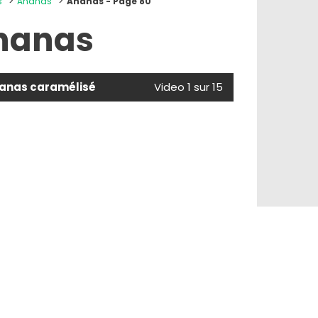
s
Ananas
Ananas - Page 80
nanas
nanas caramélisé
Video 1 sur 15