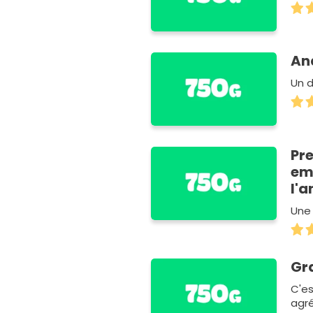
An
Un d
Pre
em
l'a
Une 
Gr
C'es
agré