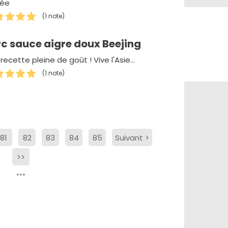
rée
(1 note)
rc sauce aigre doux Beejing
recette pleine de goût ! Vive l'Asie...
(1 note)
81
82
83
84
85
Suivant
>
>>