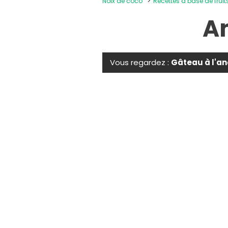
Noix de coco
Recettes à base de fruit
A
Vous regardez :
Gâteau à l'a