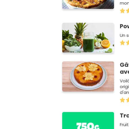
mome
Un t
Po
Un s
Gâ
av
Voi
orig
d'a
Tr
Frui