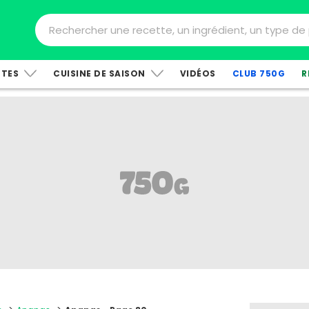
TTES
CUISINE DE SAISON
VIDÉOS
CLUB 750G
R