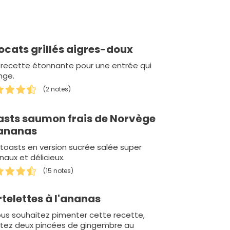
ocats grillés aigres-doux
 recette étonnante pour une entrée qui
nge.
(2 notes)
asts saumon frais de Norvège
 ananas
toasts en version sucrée salée super
inaux et délicieux.
(15 notes)
telettes à l'ananas
ous souhaitez pimenter cette recette,
utez deux pincées de gingembre au