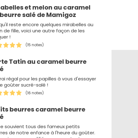
rabelles et melon au caramel
 beurre salé de Mamigoz
qu'il reste encore quelques mirabelles au
in de fille, voici une autre façon de les
uer !
(15 notes)
rte Tatin au caramel beurre
lé
rai régal pour les papilles à vous d'essayer
e goûter sucré-salé !
(16 notes)
tits beurres caramel beurre
lé
e souvient tous des fameux petits
res de notre enfance à l'heure du goûter.