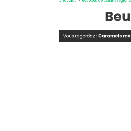
Chocolat
Recettes de cuisine régiona
Beu
Vous regardez :
Caramels mou