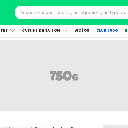
TTES
CUISINE DE SAISON
VIDÉOS
CLUB 750G
R