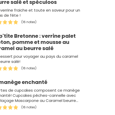
rre salé et spéculoos
verrine fraiche et toute en saveur pour un
s de fête !
(16 notes)
p'tite Bretonne : verrine palet
eton, pomme et mousse au
ramel au beurre salé
dessert pour voyager au pays du caramel
eurre salé!
(16 notes)
 manège enchanté
ortes de cupcakes composent ce manège
hanté! Cupcakes pêches-cannelle avec
Glaçage Mascarpone au Caramel beurre
éCupcakes chocobons avec un Glaçage
(16 notes)
c…