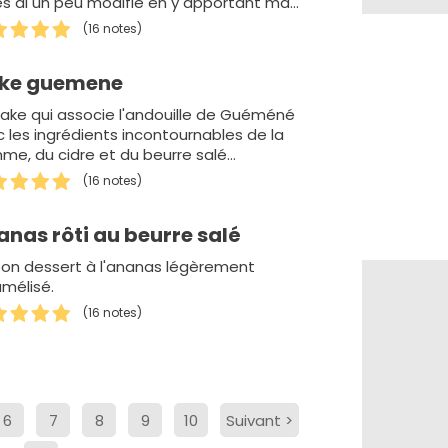
es ai un peu modifié en y apportant ma
he personnelle.
(16 notes)
ke guemene
ake qui associe l'andouille de Guéméné
 les ingrédients incontournables de la
e, du cidre et du beurre salé
iquement breton pour une saveur et un
(16 notes)
…
nas rôti au beurre salé
bon dessert à l'ananas légèrement
mélisé.
(16 notes)
6
7
8
9
10
Suivant
>