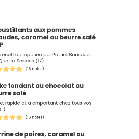
oustillants aux pommes
audes, caramel au beurre salé
P
recette proposée par Patrick Bonnaud,
Quatre Saisons (17).
(16 notes)
ke fondant au chocolat au
urre salé
le, rapide et a emportant chez tous vos
 ;)
(16 notes)
rine de poires, caramel au