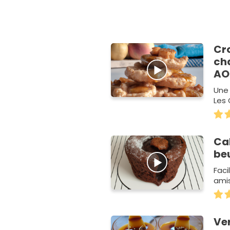
Cr
ch
AO
Une 
Les 
Ca
be
Faci
amis
Ver