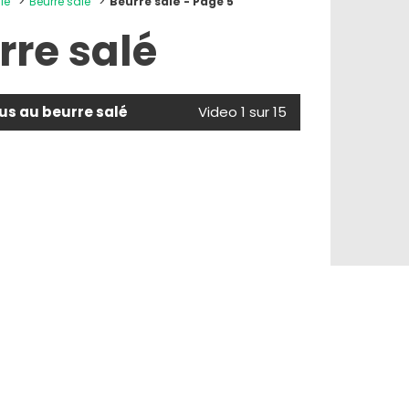
le
Beurre salé
Beurre salé - Page 5
rre salé
s au beurre salé
Video 1 sur 15