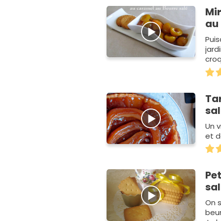
Mi
au
Puis
jard
croq
Ta
sa
Un v
et d
Pe
sa
On s
beur