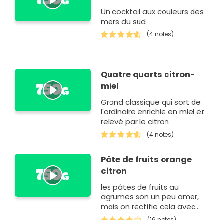
Un cocktail aux couleurs des
mers du sud
(4 notes)
Quatre quarts citron-
miel
Grand classique qui sort de
l'ordinaire enrichie en miel et
relevé par le citron
(4 notes)
Pâte de fruits orange
citron
les pâtes de fruits au
agrumes son un peu amer,
mais on rectifie cela avec
plus ou moins de sucre
(16 notes)