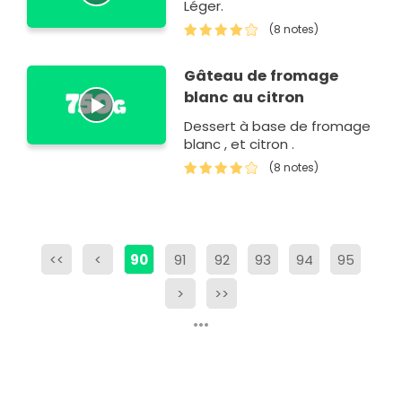
Léger.
(8 notes)
Gâteau de fromage
blanc au citron
Dessert à base de fromage
blanc , et citron .
(8 notes)
<<
<
90
91
92
93
94
95
>
>>