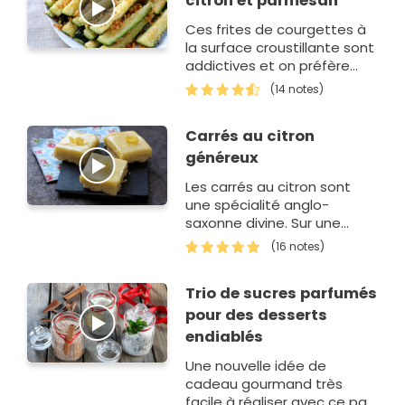
citron et parmesan
Ces frites de courgettes à
la surface croustillante sont
addictives et on préfère
vous prévenir. On les aime à
(14 notes)
l'apéro ou…
Carrés au citron
généreux
Les carrés au citron sont
une spécialité anglo-
saxonne divine. Sur une
pâte façon "shortbread",
(16 notes)
une garniture bien
crémeuse…
Trio de sucres parfumés
pour des desserts
endiablés
Une nouvelle idée de
cadeau gourmand très
facile à réaliser avec ce pas