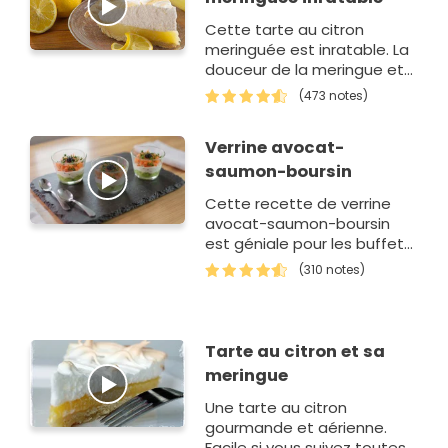
Cette tarte au citron
meringuée est inratable. La
douceur de la meringue et
l'acidité du citron se
(473 notes)
marient à merveille.
Verrine avocat-
saumon-boursin
Cette recette de verrine
avocat-saumon-boursin
est géniale pour les buffets
des fêtes de fin d'année ou
(310 notes)
d'anniversaire. Fraîche et
pleine…
Tarte au citron et sa
meringue
Une tarte au citron
gourmande et aérienne.
Facile si vous suivez toutes