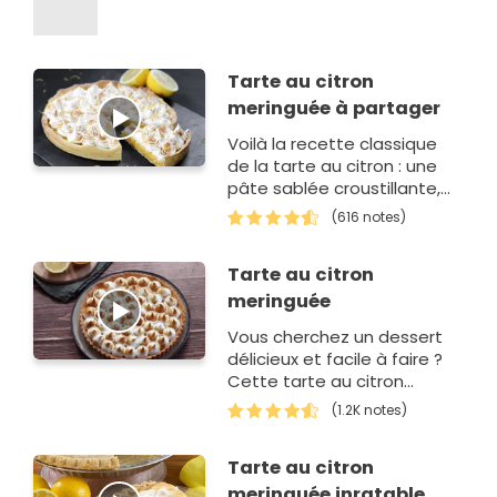
Tarte au citron
meringuée à partager
Voilà la recette classique
de la tarte au citron : une
pâte sablée croustillante,
une crème au citron et une
(616 notes)
meringue italienne
brul&eacu…
Tarte au citron
meringuée
Vous cherchez un dessert
délicieux et facile à faire ?
Cette tarte au citron
meringuée tombe à pic !
(1.2K notes)
Réalisée avec un fond…
Tarte au citron
meringuée inratable