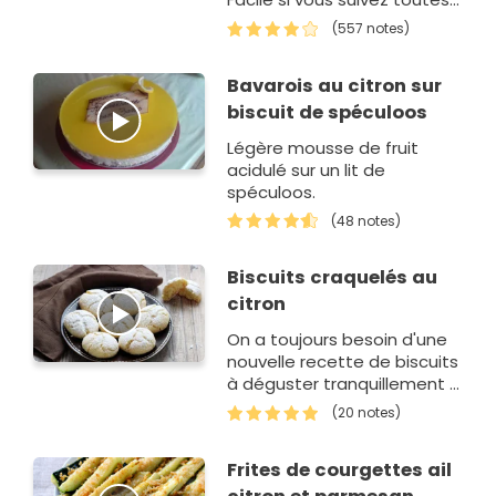
les étapes
(557 notes)
progressivement.
Bavarois au citron sur
biscuit de spéculoos
Légère mousse de fruit
acidulé sur un lit de
spéculoos.
(48 notes)
Biscuits craquelés au
citron
On a toujours besoin d'une
nouvelle recette de biscuits
à déguster tranquillement à
la maison. Cette recette de
(20 notes)
biscuits au citron est
tr&egrav…
Frites de courgettes ail