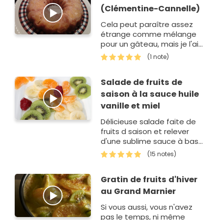
(Clémentine-Cannelle)
Cela peut paraître assez
étrange comme mélange
pour un gâteau, mais je l'ai
trouvé très bon, le mieux
(1 note)
est de le manger le jour
même.
Salade de fruits de
saison à la sauce huile
vanille et miel
Délicieuse salade faite de
fruits d saison et relever
d'une sublime sauce à base
d'huile de vanille (voir ma
(15 notes)
recette publiée) et avec du
bon miel.
Gratin de fruits d'hiver
au Grand Marnier
Si vous aussi, vous n'avez
pas le temps, ni même