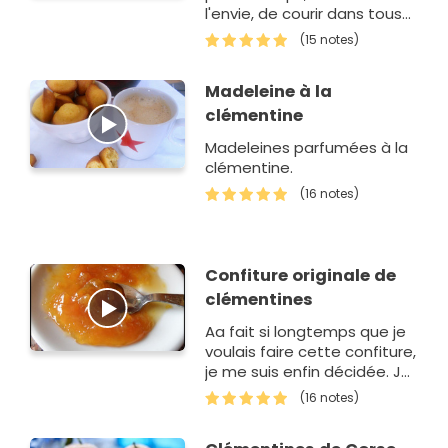
l'envie, de courir dans tous
les sens, faites votre
(15 notes)
réserve de fruits surgelés.
Très pratique pour notre
Madeleine à la
dessert, s…
clémentine
Madeleines parfumées à la
clémentine.
(16 notes)
Confiture originale de
clémentines
Aa fait si longtemps que je
voulais faire cette confiture,
je me suis enfin décidée. Je
n'avais jamais goûté la
(16 notes)
confiture de clémentines,
et je n'ai pas attendu plu…