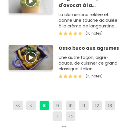
d'avocat à la
clémentine
La clémentine relève et
donne une touche acidulée
à la crème de langoustines
tandis que la purée
(16 notes)
d'avocat adoucit le tout.
Osso buco aux agrumes
Une autre façon, aigre-
douce, de cuisiner ce grand
classique italien.
(15 notes)
<<
<
8
9
10
11
12
13
>
>>