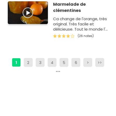
Marmelade de
clémentines
Ca change de l'orange, très
original. Très facile et
délicieuse. Tout le monde l'a
adoré.
(26 notes)
1
2
3
4
5
6
>
>>