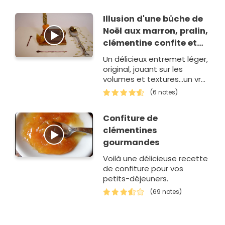
Illusion d'une bûche de
Noël aux marron, pralin,
clémentine confite et
chocolat
Un délicieux entremet léger,
original, jouant sur les
volumes et textures...un vrai
dessert de fêtes !
(6 notes)
Confiture de
clémentines
gourmandes
Voilà une délicieuse recette
de confiture pour vos
petits-déjeuners.
(69 notes)