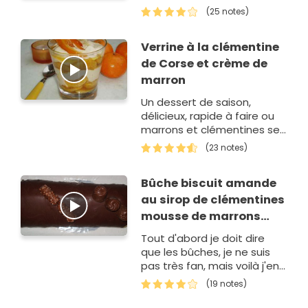
et léger !
(25 notes)
Verrine à la clémentine
de Corse et crème de
marron
Un dessert de saison,
délicieux, rapide à faire ou
marrons et clémentines se
marient à merveille!
(23 notes)
Bûche biscuit amande
au sirop de clémentines
mousse de marrons
nappage chocolat noir
Tout d'abord je doit dire
que les bûches, je ne suis
pas très fan, mais voilà j'en
ai vu de très belles sur les
(19 notes)
blogs de cuisine et donc je
me suis lancé à mon tour.