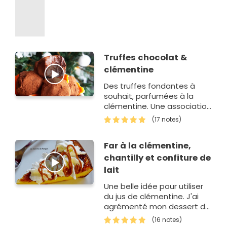
Truffes chocolat &
clémentine
Des truffes fondantes à
souhait, parfumées à la
clémentine. Une association
de saison, qui fonctionne à
(17 notes)
tous les coups!
Far à la clémentine,
chantilly et confiture de
lait
Une belle idée pour utiliser
du jus de clémentine. J'ai
agrémenté mon dessert de
morceaux de mandarine en
(16 notes)
boite. Ce gâteau a &eacu…