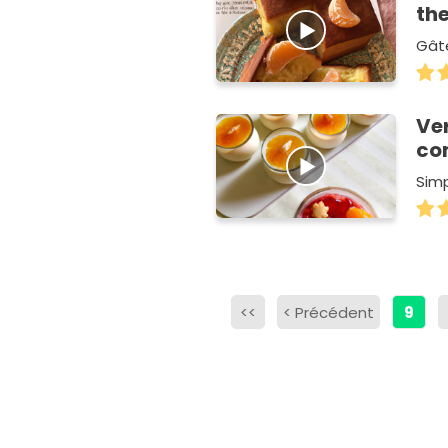
th
Gâte
Ver
co
Sim
<<
<
Précédent
9