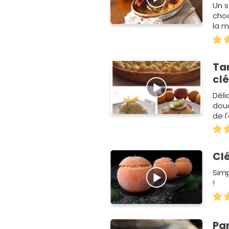
Un s
cho
la 
Tar
cl
Déli
douc
de l
Cl
Simp
!
Pan