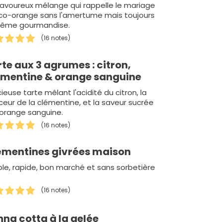
avoureux mélange qui rappelle le mariage
co-orange sans l'amertume mais toujours
même gourmandise.
(16 notes)
te aux 3 agrumes : citron,
émentine & orange sanguine
cieuse tarte mêlant l'acidité du citron, la
eur de la clémentine, et la saveur sucrée
'orange sanguine.
(16 notes)
émentines givrées maison
le, rapide, bon marché et sans sorbetière
(16 notes)
na cotta à la gelée