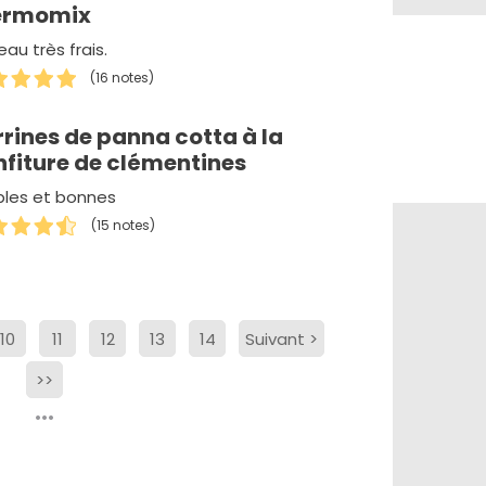
ermomix
au très frais.
(16 notes)
rines de panna cotta à la
nfiture de clémentines
ples et bonnes
(15 notes)
10
11
12
13
14
Suivant
>
>>