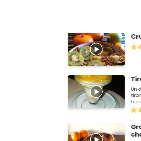
Cr
Ti
Un d
tira
frai
Gra
ch