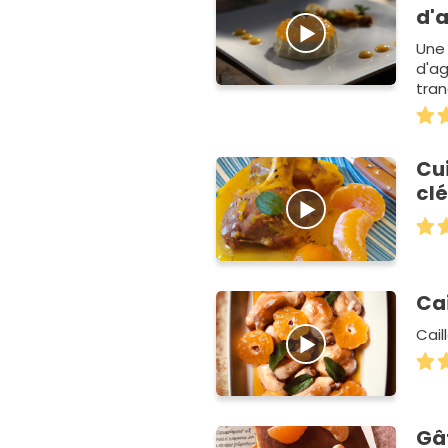
d'
Une
d'a
tra
Cu
cl
Ca
Cail
Gâ