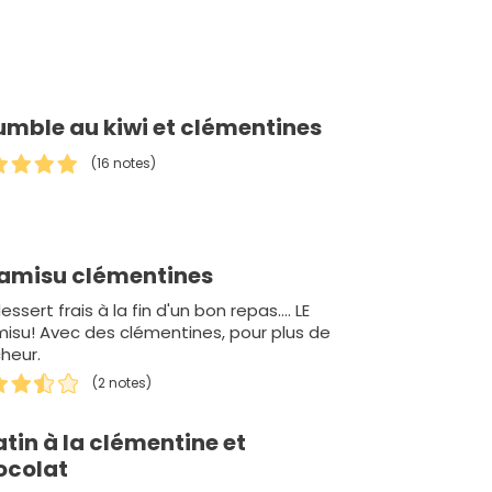
umble au kiwi et clémentines
(16 notes)
ramisu clémentines
essert frais à la fin d'un bon repas.... LE
misu! Avec des clémentines, pour plus de
cheur.
(2 notes)
tin à la clémentine et
ocolat