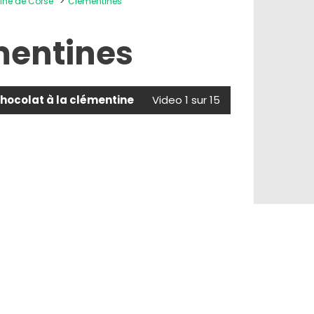
ine de Corse
Clémentines
mentines
hocolat à la clémentine
Video 1 sur 15