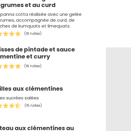
agrumes et au curd
 panna cotta réalisée avec une gelée
grumes, accompagnée de curd, de
nches de kumquats et limequats.
(16 notes)
isses de pintade et sauce
émentine et curry
(16 notes)
illes aux clémentines
les sucrées salées
(15 notes)
teau aux clémentines au