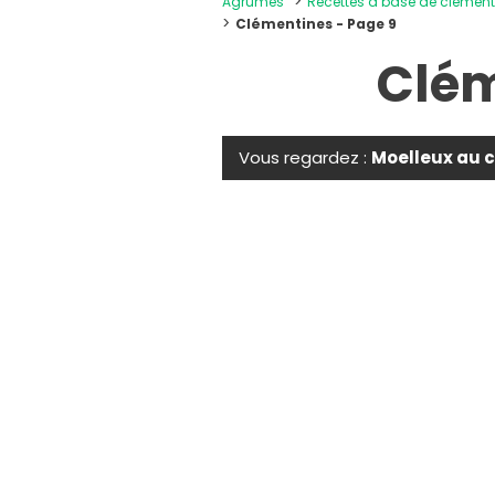
Agrumes
Recettes à base de clément
Clémentines - Page 9
Clé
Vous regardez :
Moelleux au c