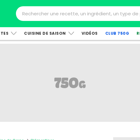
TTES
CUISINE DE SAISON
VIDÉOS
CLUB 750G
R