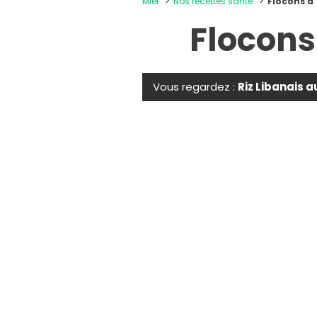
Miel
Nos recettes santé
Flocons d
Flocons
Vous regardez :
Riz Libanais 