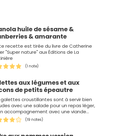
anola huile de sésame &
anberries & amarante
e recette est tirée du livre de Catherine
er "Super nature" aux Éditions de La
inière
(1 note)
lettes aux légumes et aux
cons de petits épeautre
galettes croustillantes sont à servir bien
des avec une salade pour un repas léger,
en accompagnement avec une viande
 un repas plus complet.
(19 notes)
ke aux pommes version