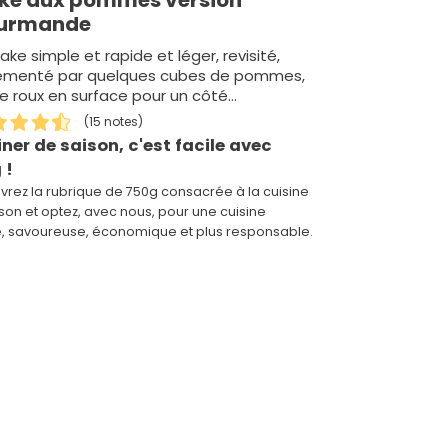
urmande
ake simple et rapide et léger, revisité,
émenté par quelques cubes de pommes,
e roux en surface pour un côté
mélisé et quelques flocons d'épeautre
(15 notes)
iner de saison, c'est facile avec
 !
rez la rubrique de 750g consacrée à la cuisine
son et optez, avec nous, pour une cuisine
e, savoureuse, économique et plus responsable.