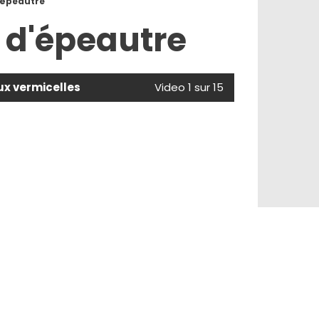
'épeautre
 d'épeautre
aux vermicelles
Video 1 sur 15