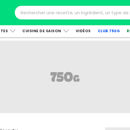
TTES
CUISINE DE SAISON
VIDÉOS
CLUB 750G
R