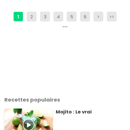
1
2
3
4
5
6
>
>>
Recettes populaires
Mojito : Le vrai