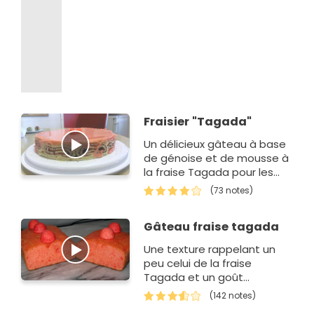
Fraisier "Tagada"
Un délicieux gâteau à base
de génoise et de mousse à
la fraise Tagada pour les
papilles des plus grands
(73 notes)
comme des plus petits !
Gâteau fraise tagada
Une texture rappelant un
peu celui de la fraise
Tagada et un goût
sympathique, ce gâteau
(142 notes)
fera fureur chez les enfants