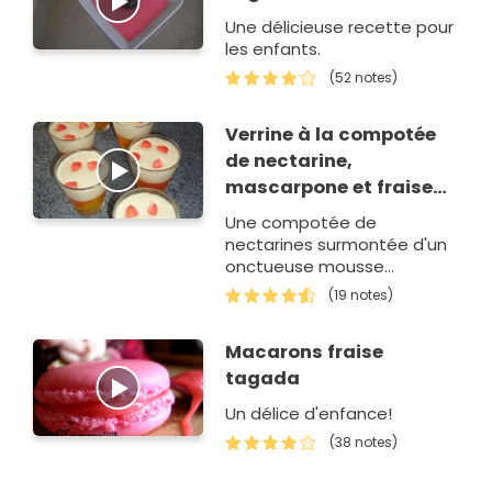
Une délicieuse recette pour
les enfants.
(52 notes)
Verrine à la compotée
de nectarine,
mascarpone et fraise
tagada
Une compotée de
nectarines surmontée d'un
onctueuse mousse
mascarpone.
(19 notes)
Macarons fraise
tagada
Un délice d'enfance!
(38 notes)