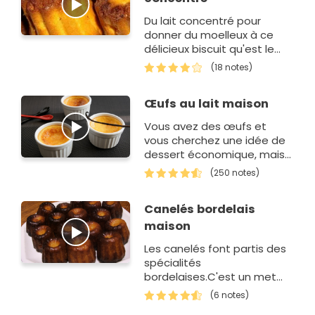
Du lait concentré pour
donner du moelleux à ce
délicieux biscuit qu'est le
cannelé.
(18 notes)
Œufs au lait maison
Vous avez des œufs et
vous cherchez une idée de
dessert économique, mais
aussi prête en un temps
(250 notes)
record ? D'ailleurs, pour
cette recette,…
Canelés bordelais
maison
Les canelés font partis des
spécialités
bordelaises.C'est un met
sucré à base de vanille et
(6 notes)
de rhum.