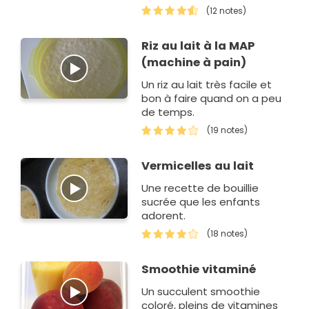
(12 notes)
Riz au lait à la MAP
(machine à pain)
Un riz au lait très facile et
bon à faire quand on a peu
de temps.
(19 notes)
Vermicelles au lait
Une recette de bouillie
sucrée que les enfants
adorent.
(18 notes)
Smoothie vitaminé
Un succulent smoothie
coloré, pleins de vitamines