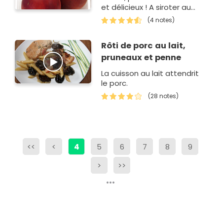
et délicieux ! A siroter au
petit-déjeuner.
(4 notes)
Rôti de porc au lait,
pruneaux et penne
La cuisson au lait attendrit
le porc.
(28 notes)
<<
<
4
5
6
7
8
9
>
>>