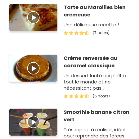
Tarte au Maroilles bien
crémeuse
Une délicieuse recette !
(7 notes)
Crème renversée au
caramel classique
Un dessert lacté qui plaît à
tout le monde et ne
nécessitant pas
d'ingrédients difficiles.
(6 notes)
Smoothie banane citron
vert
Très rapide à réaliser, idéal
pour reprendre des forces.