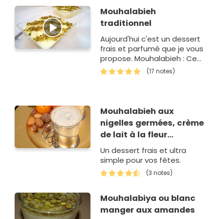
Mouhalabieh
traditionnel
Aujourd'hui c'est un dessert
frais et parfumé que je vous
propose. Mouhalabieh : Cet
entremet libanais à base
(17 notes)
de lait et parfumé à la fleur
d'oranger est un classiq…
Mouhalabieh aux
nigelles germées, crème
de lait à la fleur
d'oranger
Un dessert frais et ultra
simple pour vos fêtes.
(3 notes)
Mouhalabiya ou blanc
manger aux amandes