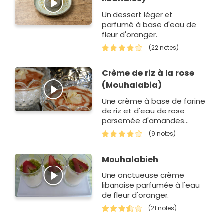
Un dessert léger et
parfumé à base d'eau de
fleur d'oranger.
(22 notes)
Crème de riz à la rose
(Mouhalabia)
Une crème à base de farine
de riz et d'eau de rose
parsemée d'amandes
éffilées et de cannelle.
(9 notes)
Mouhalabieh
Une onctueuse crème
libanaise parfumée à l'eau
de fleur d'oranger.
(21 notes)