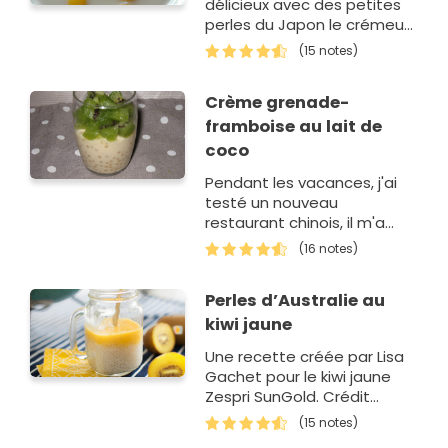
délicieux avec des petites
perles du Japon le crémeux
du lait de coco et la
(15 notes)
douceur de la mangue un
délice qui va nous vous faire
Crème grenade-
voyager!
framboise au lait de
coco
Pendant les vacances, j'ai
testé un nouveau
restaurant chinois, il m'a
permis de découvrir et de
(16 notes)
goûter un dessert à base
de lait de coco et de perles
Perles d’Australie au
de Japon
kiwi jaune
Une recette créée par Lisa
Gachet pour le kiwi jaune
Zespri SunGold. Crédit
photo : Lisa Gachet - Make
(15 notes)
Me Lemonade