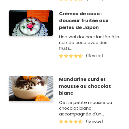
Crèmes de coco :
douceur fruitée aux
perles de Japon
Une vrai douceur lactée à la
noix de coco avec des
fruits...
(16 notes)
Mandarine curd et
mousse au chocolat
blanc
Cette petite mousse au
chocolat blanc
accompagnée d'un
mandarine curd a le mérite
(15 notes)
d'être légère, onctueuse et