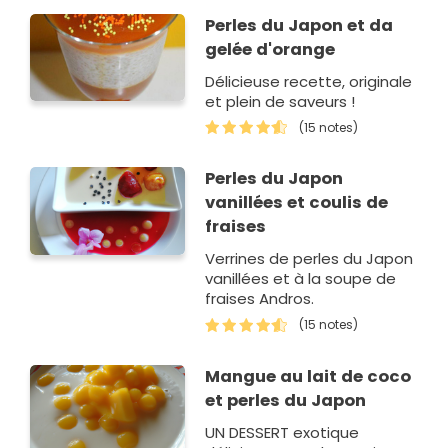
bien aérée. Ce dessert est
Perles du Japon et da
un bonheur pour les papille…
gelée d'orange
Délicieuse recette, originale
et plein de saveurs !
(15 notes)
Perles du Japon
vanillées et coulis de
fraises
Verrines de perles du Japon
vanillées et à la soupe de
fraises Andros.
(15 notes)
Mangue au lait de coco
et perles du Japon
UN DESSERT exotique