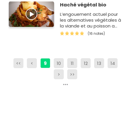
Haché végétal bio
L’engouement actuel pour
les alternatives végétales à
la viande et au poisson a
inspiré à MARKAL un tout
(16 notes)
nouveau hach&eacut…
<<
<
9
10
11
12
13
14
>
>>