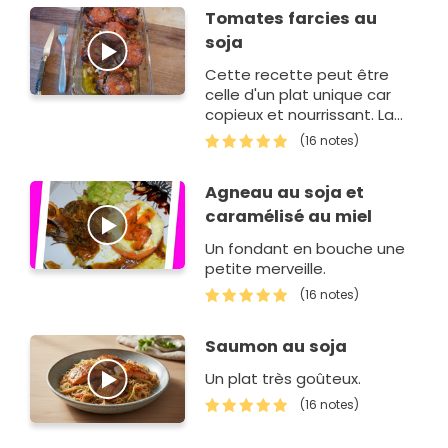
Tomates farcies au
soja
Cette recette peut être
celle d'un plat unique car
copieux et nourrissant. La
tomate et les ingrédients lui
(16 notes)
donnent des saveurs et de
la légèreté.
Agneau au soja et
caramélisé au miel
Un fondant en bouche une
petite merveille.
(16 notes)
Saumon au soja
Un plat très goûteux.
(16 notes)