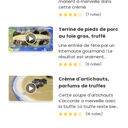
marient à merveille dans
cette crème.
(7 notes)
Terrine de pieds de porc
au foie gras, truffé
Une entrée de fête par un
internaute gourmand ! Le
résultat est vraiment
sympathique avec le foie
(6 notes)
gras et la truffe !
Crème d'artichauts,
parfums de truffes
Cette soupe d'artichauts
s'accorde a merveille avec
la truffe. La truffe reste bien
sur en option !
(16 notes)