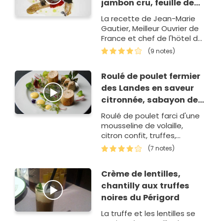
jambon cru, feuille de
romaine, une sauce
La recette de Jean-Marie
créme à la truffe
Gautier, Meilleur Ouvrier de
France et chef de l'hötel du
Palais, le palace de Biarritz !
(9 notes)
Roulé de poulet fermier
des Landes en saveur
citronnée, sabayon de
citron
Roulé de poulet farci d'une
mousseline de volaille,
citron confit, truffes,
citronnelle et mousseline de
(7 notes)
volaille farcie de girolles et
herbes, sabayon de citron
Crème de lentilles,
et…
chantilly aux truffes
noires du Périgord
La truffe et les lentilles se