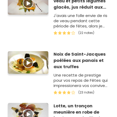
veau et petits légumes
glacés, jus réduit aux
brisures de truffes
J'avais une folle envie de ris
de veau pendant cette
période de fêtes, alors je
me suis fait plaisir en
(22 notes)
réalisant cette recette ultra
raffin&eac…
Noix de Saint-Jacques
poêlées aux panais et
aux truffes
Une recette de prestige
pour vos repas de Fêtes qui
impressionera vos convives.
La recette de Frank
(23 notes)
Pétagna, Meilleur Ouvrier de
France pour son ancien…
Lotte, un tronçon
meunière en robe de