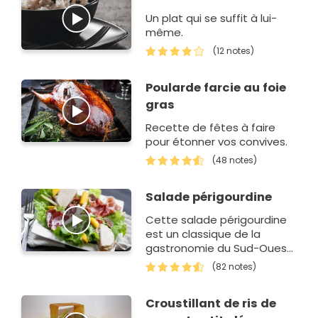
Un plat qui se suffit à lui-
même.
(12 notes)
Poularde farcie au foie
gras
Recette de fêtes à faire
pour étonner vos convives.
(48 notes)
Salade périgourdine
Cette salade périgourdine
est un classique de la
gastronomie du Sud-Ouest.
En effet, pour la réussir, les
(82 notes)
locaux misent sur le canard.
Présents…
Croustillant de ris de