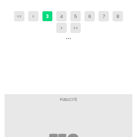
<<
<
3
4
5
6
7
8
>
>>