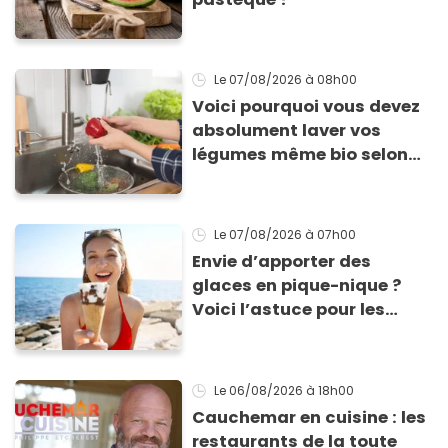
Le 07/08/2026
à 08h00
Voici pourquoi vous devez
absolument laver vos
légumes même bio selon
cette experte en hygiène
Le 07/08/2026
à 07h00
Envie d’apporter des
glaces en pique-nique ?
Voici l’astuce pour les
transporter facilement et
les conserver sans qu’elles
ne fondent !
Le 06/08/2026
à 18h00
Cauchemar en cuisine : les
restaurants de la toute