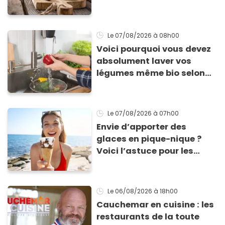
Le 07/08/2026
à 08h00
Voici pourquoi vous devez
absolument laver vos
légumes même bio selon
cette experte en hygiène
Le 07/08/2026
à 07h00
Envie d’apporter des
glaces en pique-nique ?
Voici l’astuce pour les
transporter facilement et
les conserver sans qu’elles
ne fondent !
Le 06/08/2026
à 18h00
Cauchemar en cuisine : les
restaurants de la toute