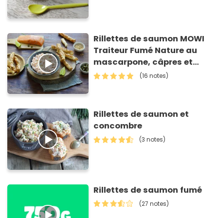
Rillettes de saumon MOWI
Traiteur Fumé Nature au
mascarpone, câpres et
citron vert et feuilletés aux
(16 notes)
herbes
Rillettes de saumon et
concombre
(3 notes)
Rillettes de saumon fumé
(27 notes)