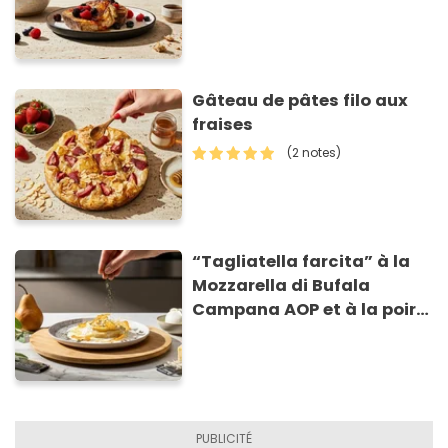
Gâteau de pâtes filo aux
fraises
(2 notes)
“Tagliatella farcita” à la
Mozzarella di Bufala
Campana AOP et à la poire
caramélisée, sur fondue et
tuiles croustillants de
Asiago AOP