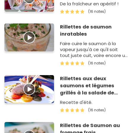
De la fraîcheur en apéritif !
(16 notes)
Rillettes de saumon
inratables
Faire cuire le saumon à la
vapeur jusqu'à ce qu'il soit
tout juste cuit, voire encore un
peu rosé à cœur.environ 15
(16 notes)
min en cuit-vapeur, ou 10 min
en cocotte minute.…
Rillettes aux deux
saumons et légumes
grillés à la salade de
mesclun, huile d'herbes
Recette d'été.
(16 notes)
Rillettes de Saumon au
fromage frais