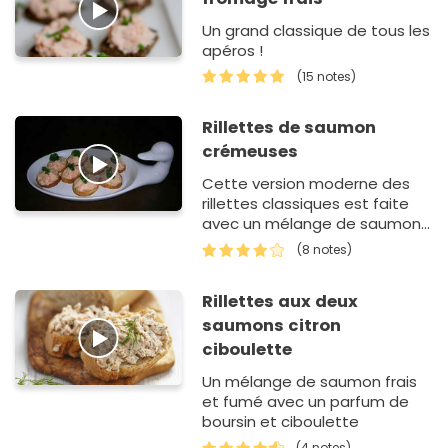
Un grand classique de tous les
apéros !
(15 notes)
Rillettes de saumon
crémeuses
Cette version moderne des
rillettes classiques est faite
avec un mélange de saumon
frais et de saumon fumé.
(8 notes)
Rillettes aux deux
saumons citron
ciboulette
Un mélange de saumon frais
et fumé avec un parfum de
boursin et ciboulette
(4 notes)