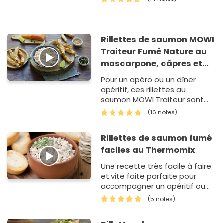
Rillettes de saumon MOWI
Traiteur Fumé Nature au
mascarpone, câpres et
citron vert et feuilletés
Pour un apéro ou un dîner
aux herbes
apéritif, ces rillettes au
saumon MOWI Traiteur sont
parfaits pour un moment de
(16 notes)
partage et de gourmandise.
Rillettes de saumon fumé
faciles au Thermomix
Une recette très facile à faire
et vite faite parfaite pour
accompagner un apéritif ou
pour farcir un avocat en
(5 notes)
entrée. Ces rillettes de…