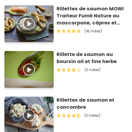
Rillettes de saumon MOWI
Traiteur Fumé Nature au
mascarpone, câpres et
citron vert et feuilletés aux
(16 notes)
herbes
Rillette de saumon au
boursin ail et fine herbe
(2 notes)
Rillettes de saumon et
concombre
(3 notes)