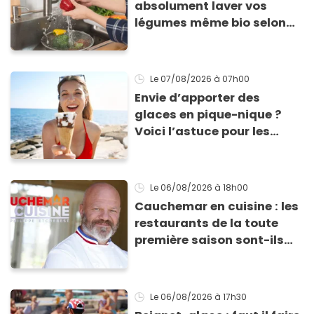
absolument laver vos
légumes même bio selon
cette experte en hygiène
Le 07/08/2026
à 07h00
Envie d’apporter des
glaces en pique-nique ?
Voici l’astuce pour les
transporter facilement et
les conserver sans qu’elles
ne fondent !
Le 06/08/2026
à 18h00
Cauchemar en cuisine : les
restaurants de la toute
première saison sont-ils
encore ouverts ?
Le 06/08/2026
à 17h30