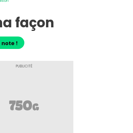
aison
ma façon
 note !