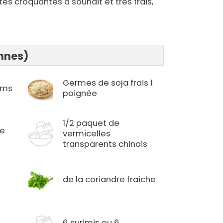
tés croquantes à souhait et très frais,
onnes)
Germes de soja frais 1
nems
poignée
1/2 paquet de
ée
vermicelles
transparents chinois
de la coriandre fraiche
6 surimis ou 6