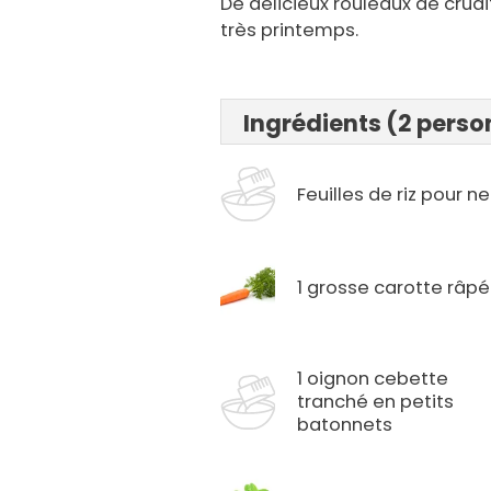
De delicieux rouleaux de crudi
très printemps.
Ingrédients (2 pers
Feuilles de riz pour 
1 grosse carotte râp
1 oignon cebette
tranché en petits
batonnets