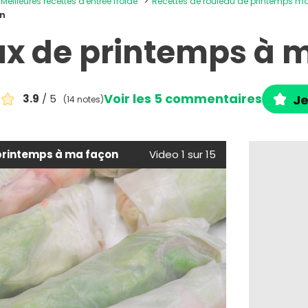
Meilleures recettes d'entrée froide
Recettes de rouleau de printemps m
on
x de printemps à 
Voir les 5 commentaires
3.9
/ 5
Je
(14 notes)
printemps à ma façon
Video 1 sur 15