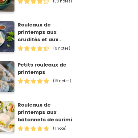
(30 notes)
Rouleaux de
printemps aux
crudités et aux
crevettes
(6 notes)
Petits rouleaux de
printemps
(16 notes)
Rouleaux de
printemps aux
bâtonnets de surimi
(1 note)