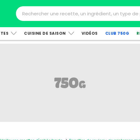
TTES
CUISINE DE SAISON
VIDÉOS
CLUB 750G
R