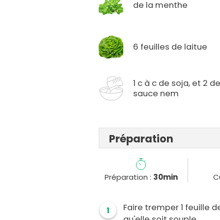
de la menthe
6 feuilles de laitue
1 c à c de soja, et 2 d
sauce nem
Préparation
Préparation :
30min
C
Faire tremper 1 feuille 
1
qu'elle soit souple.