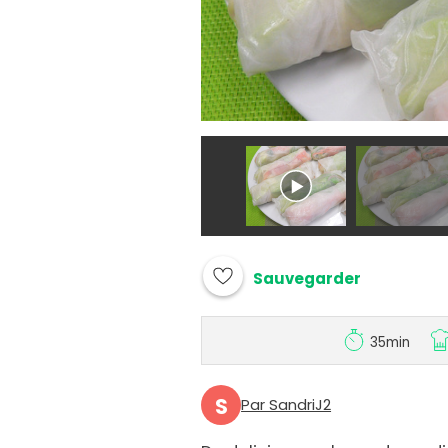
Sauvegarder
35min
S
Par SandriJ2