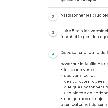
Assaisonner les crudité
2
Cuire 5 min les vermicel
3
fourchette pour les égou
Disposer une feuille de f
4
poser sur la feuille de riz
- la salade verte
- des vermicelles
- des carottes râpées
- quelques bâtonnets 
- une pincée de corian
- des germes de soja
et un bâtonnet de surim