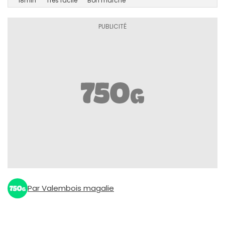
18min
Très facile
Bon marché
Par Valembois magalie