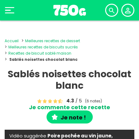
Accueil
Meilleures recettes de dessert
Meilleures recettes de biscuits sucrés
Recettes de biscuit sablé maison
Sablés noisettes chocolat blanc
Sablés noisettes chocolat
blanc
4.3
/ 5
(6 notes)
Je commente cette recette
Je note !
Vidéo suggérée
Poire pochée au vin jaune,