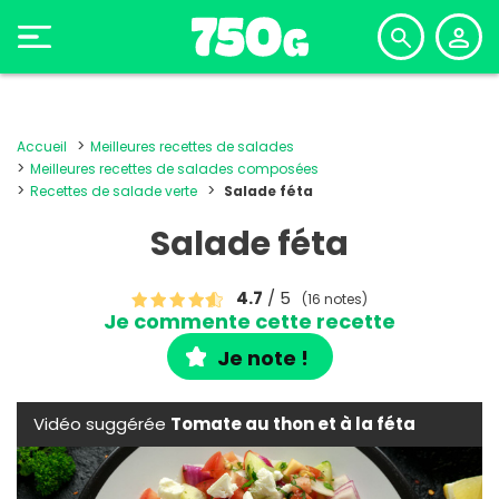
Accueil
Meilleures recettes de salades
Meilleures recettes de salades composées
Recettes de salade verte
Salade féta
Salade féta
4.7
/ 5
(16 notes)
Je commente cette recette
Je note !
Vidéo suggérée
Tomate au thon et à la féta