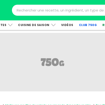
TTES
CUISINE DE SAISON
VIDÉOS
CLUB 750G
R