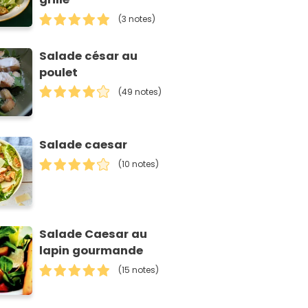
(3 notes)
Salade césar au
poulet
(49 notes)
Salade caesar
(10 notes)
Salade Caesar au
lapin gourmande
(15 notes)