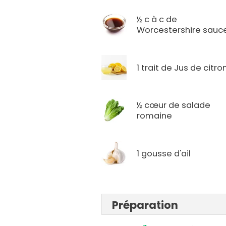
½ c à c de
Worcestershire sauc
1 trait de Jus de citro
½ cœur de salade
romaine
1 gousse d'ail
Préparation