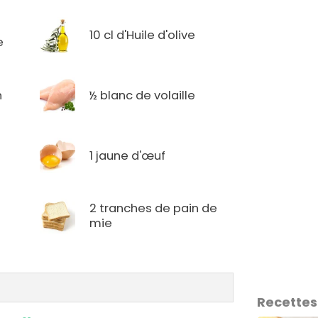
10 cl d'Huile d'olive
e
n
½ blanc de volaille
1 jaune d'œuf
2 tranches de pain de
mie
Recettes