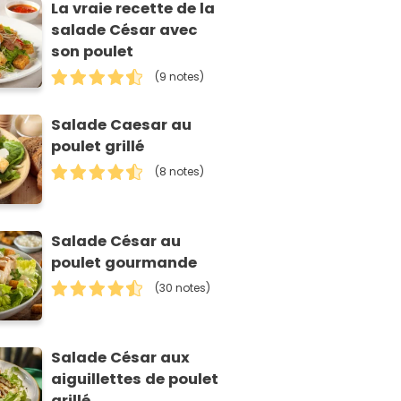
La vraie recette de la
salade César avec
son poulet
(9 notes)
Salade Caesar au
poulet grillé
(8 notes)
Salade César au
poulet gourmande
(30 notes)
Salade César aux
aiguillettes de poulet
grillé