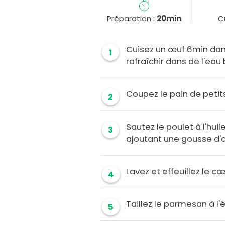
Préparation :
20min
C
Cuisez un œuf 6min dans 
1
rafraîchir dans de l'eau 
Coupez le pain de petit
2
Sautez le poulet à l'huil
3
ajoutant une gousse d'ail
Lavez et effeuillez le 
4
Taillez le parmesan à l
5