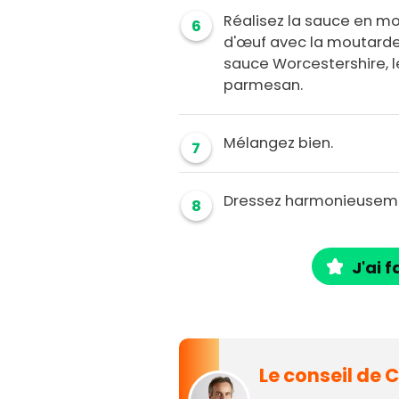
Réalisez la sauce en 
6
d'œuf avec la moutarde e
sauce Worcestershire, le
parmesan.
Mélangez bien.
7
Dressez harmonieusem
8
J'ai f
Le conseil de