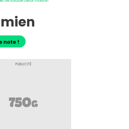
tes de salade césar maison
amien
e note !