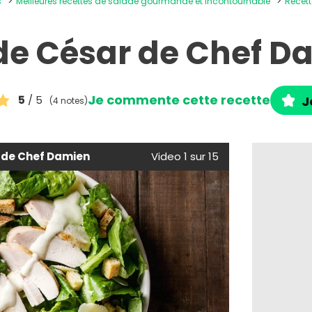
s
Meilleures recettes de salade gourmande et incontournable
Recet
de César de Chef D
Je commente cette recette
5
/ 5
J
(4 notes)
 de Chef Damien
Video 1 sur 15