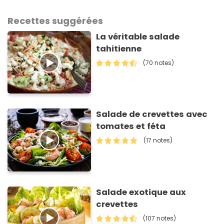
Recettes suggérées
La véritable salade
tahitienne
(70 notes)
Salade de crevettes avec
tomates et féta
(17 notes)
Salade exotique aux
crevettes
(107 notes)