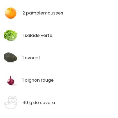
2 pamplemousses
1 salade verte
1 avocat
1 oignon rouge
40 g de savora