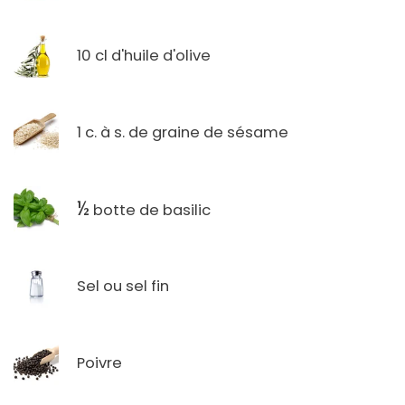
10 cl d'huile d'olive
1 c. à s. de graine de sésame
½
botte de basilic
Sel ou sel fin
Poivre