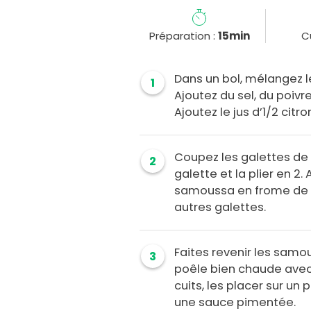
Préparation :
15min
C
Dans un bol, mélangez l
1
Ajoutez du sel, du poivre
Ajoutez le jus d’1/2 citr
Coupez les galettes de s
2
galette et la plier en 2. 
samoussa en frome de t
autres galettes.
Faites revenir les sam
3
poêle bien chaude avec d
cuits, les placer sur u
une sauce pimentée.