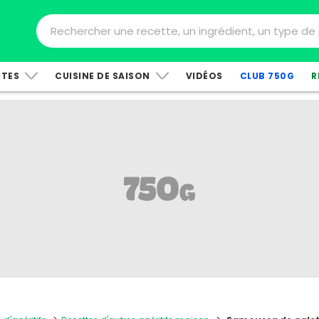
TTES
CUISINE DE SAISON
VIDÉOS
CLUB 750G
R