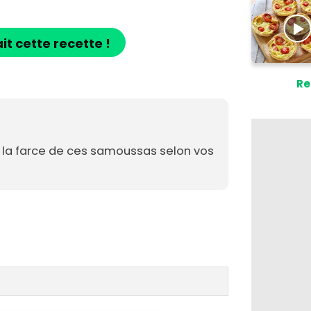
ait cette recette !
Re
 la farce de ces samoussas selon vos