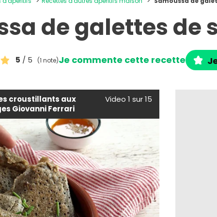
 d'apéritifs
Recettes d'autres apéritifs maison
Samoussa de galet
sa de galettes de s
Je commente cette recette
5
/ 5
Je
(1 note)
les croustillants aux
Video 1 sur 15
s Giovanni Ferrari