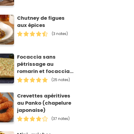
Chutney de figues
aux épices
(3 notes)
Focaccia sans
pétrissage au
romarin et focaccia
fleurie
(25 notes)
Crevettes apéritives
au Panko (chapelure
japonaise)
(37 notes)