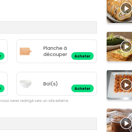
Planche à
découper
r
Acheter
Bol(s)
r
Acheter
 vous serez redirigé vers un site externe.