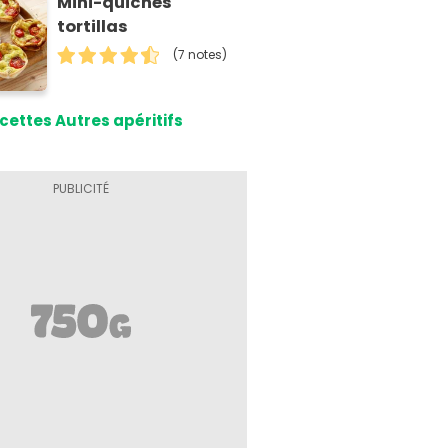
Mini-quiches
tortillas
(7 notes)
cettes Autres apéritifs