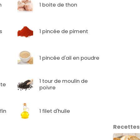
n
1 boite de thon
s
1 pincée de piment
1 pincée d'ail en poudre
1 tour de moulin de
tte
poivre
fin
1 filet d'huile
Recettes