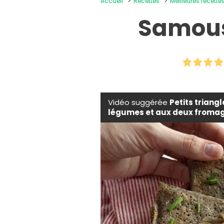
Accueil
Recettes
Meilleures recettes
Samous
Vidéo suggérée
Petits triang
légumes et aux deux fromage