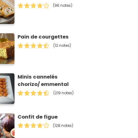
(96 notes)
Pain de courgettes
(12 notes)
Minis cannelés
chorizo/ emmental
(219 notes)
Confit de figue
(128 notes)