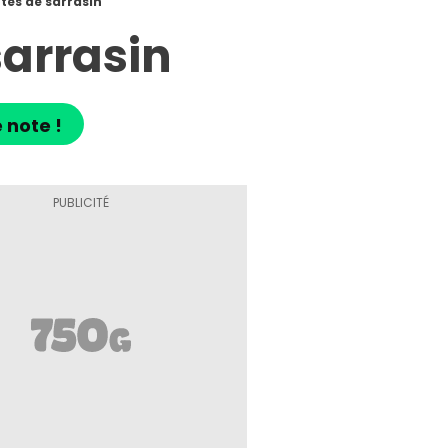
tes de sarrasin
arrasin
 note !