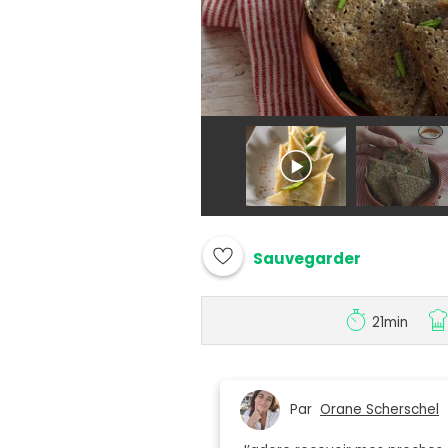
Sauvegarder
21min
Par
Orane Scherschel
|