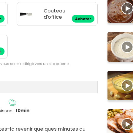
Couteau
d'office
r
Acheter
r
 vous serez redirigé vers un site externe.
isson :
10min
ites-la revenir quelques minutes au