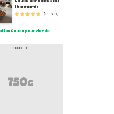
Sauce échalotes au
thermomix
(17 notes)
ettes Sauce pour viande