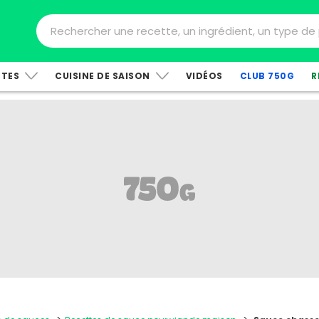
TTES
CUISINE DE SAISON
VIDÉOS
CLUB 750G
R