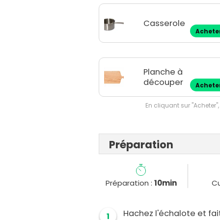
Casserole
Achete
Planche à
découper
Achete
En cliquant sur "Acheter",
Préparation
Préparation :
10min
Cu
Hachez l'échalote et fa
1