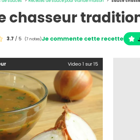
es de sauces
Recettes de sauce pour viande maison
Sauce chasse
 chasseur traditio
Je commente cette recette
3.7
/ 5
(7 notes)
eur
Video 1 sur 15