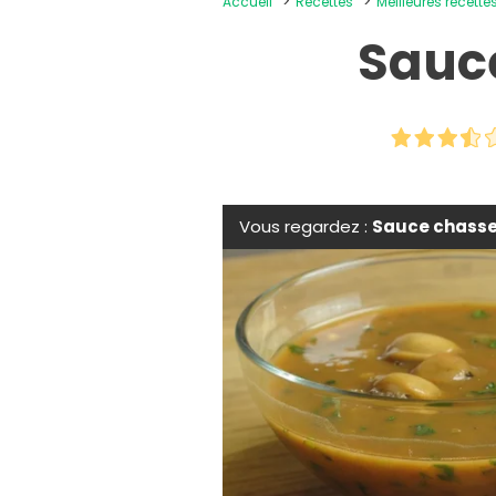
Accueil
Recettes
Meilleures recett
Sauce
Vous regardez :
Sauce chass