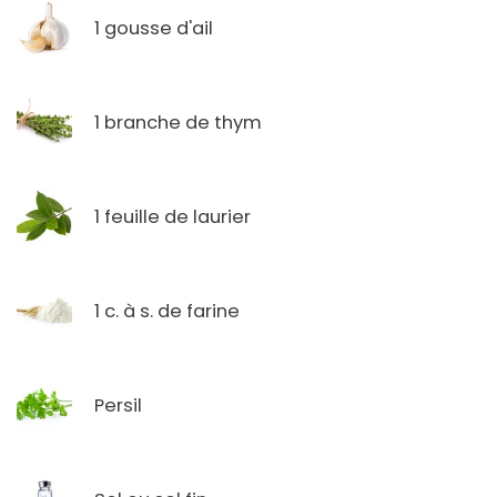
1 gousse d'ail
1 branche de thym
1 feuille de laurier
1 c. à s. de farine
Persil