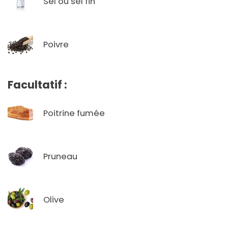
Sel ou sel fin
Poivre
Facultatif :
Poitrine fumée
Pruneau
Olive