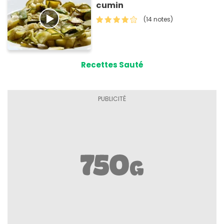
cumin
(14 notes)
Recettes Sauté