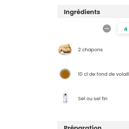
Ingrédients
4
2 chapons
10 cl de fond de volail
Sel ou sel fin
Préparation