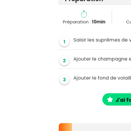
Préparation :
10min
Cu
Saisir les suprêmes de vo
1
Ajouter le champagne et
2
Ajouter le fond de volai
3
J'ai f