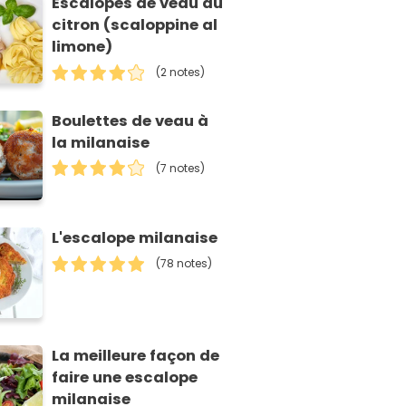
Escalopes de veau au
citron (scaloppine al
limone)
(2 notes)
Boulettes de veau à
la milanaise
(7 notes)
L'escalope milanaise
(78 notes)
La meilleure façon de
faire une escalope
milanaise