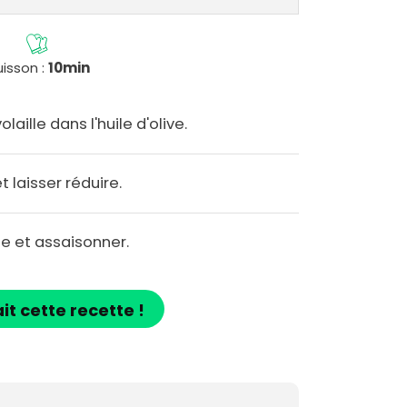
isson :
10min
laille dans l'huile d'olive.
 laisser réduire.
lle et assaisonner.
ait cette recette !