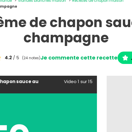
 viande
Viandes blanches maison
Recettes de chapon maison
hampagne
ême de chapon sau
champagne
Je commente cette recette
4.2
/ 5
(24 notes)
chapon sauce au
Video 1 sur 15