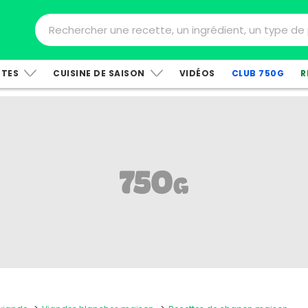
TTES
CUISINE DE SAISON
VIDÉOS
CLUB 750G
R