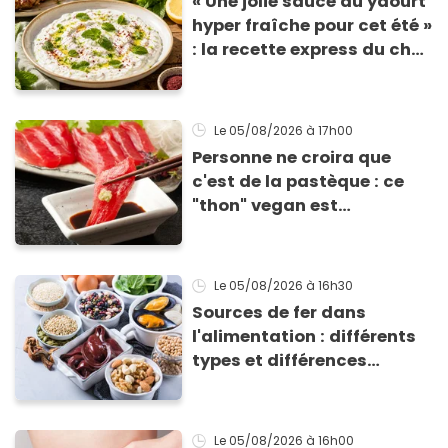
« Une jolie sauce au yaourt
hyper fraîche pour cet été »
: la recette express du chef
Éric Frechon pour
accompagner vos
grillades
Le 05/08/2026
à 17h00
Personne ne croira que
c'est de la pastèque : ce
"thon" vegan est
totalement bluffant
Le 05/08/2026
à 16h30
Sources de fer dans
l'alimentation : différents
types et différences
d'absorption par le corps
Le 05/08/2026
à 16h00