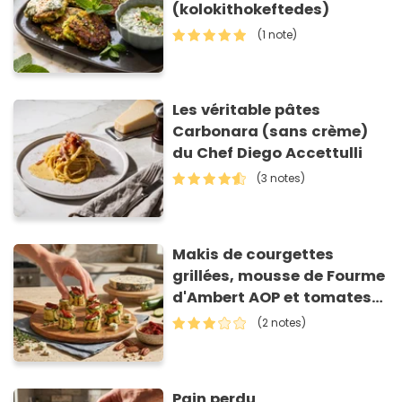
(kolokithokeftedes)
(1 note)
Les véritable pâtes
Carbonara (sans crème)
du Chef Diego Accettulli
(3 notes)
Makis de courgettes
grillées, mousse de Fourme
d'Ambert AOP et tomates
séchées
(2 notes)
Pain perdu