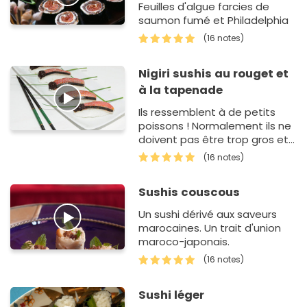
Feuilles d'algue farcies de
saumon fumé et Philadelphia
(16 notes)
Nigiri sushis au rouget et
à la tapenade
Ils ressemblent à de petits
poissons ! Normalement ils ne
doivent pas être trop gros et
on devrait pouvoir les
(16 notes)
déguster en une seule
bouchée... Une lamelle de
Sushis couscous
Nori…
Un sushi dérivé aux saveurs
marocaines. Un trait d'union
maroco-japonais.
(16 notes)
Sushi léger