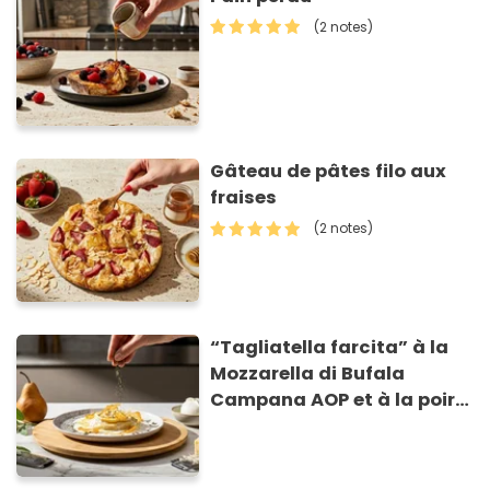
(2 notes)
Gâteau de pâtes filo aux
fraises
(2 notes)
“Tagliatella farcita” à la
Mozzarella di Bufala
Campana AOP et à la poire
caramélisée, sur fondue et
tuiles croustillants de
Asiago AOP