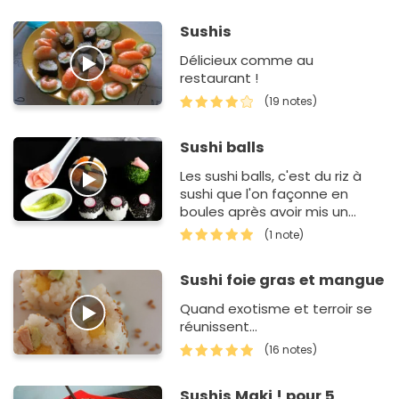
Sushis
Délicieux comme au
restaurant !
(19 notes)
Sushi balls
Les sushi balls, c'est du riz à
sushi que l'on façonne en
boules après avoir mis un
ingrédient en son coeur ou sur
(1 note)
le dessus. C'est un g…
Sushi foie gras et mangue
Quand exotisme et terroir se
réunissent...
(16 notes)
Sushis Maki ! pour 5