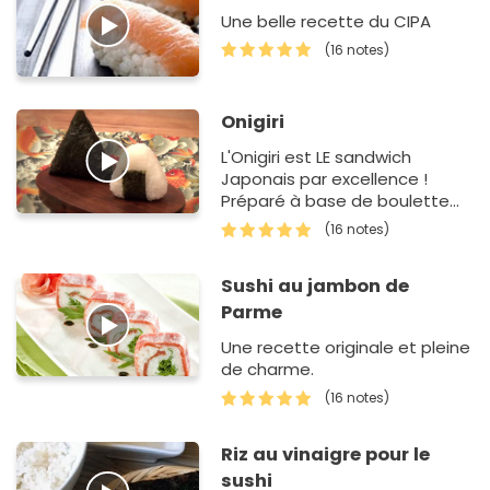
Une belle recette du CIPA
(16 notes)
Onigiri
L'Onigiri est LE sandwich
Japonais par excellence !
Préparé à base de boulette
de riz vinaigré, il est ensuite
(16 notes)
enveloppé d'une al…
Sushi au jambon de
Parme
Une recette originale et pleine
de charme.
(16 notes)
Riz au vinaigre pour le
sushi