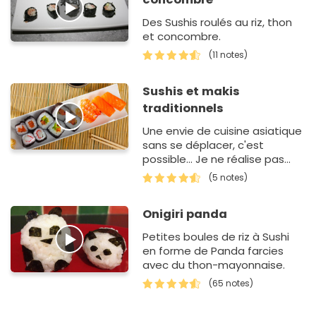
Des Sushis roulés au riz, thon
et concombre.
(11 notes)
Sushis et makis
traditionnels
Une envie de cuisine asiatique
sans se déplacer, c'est
possible... Je ne réalise pas
cette recette avec du
(5 notes)
poisson cru mais adapté avec
ce que…
Onigiri panda
Petites boules de riz à Sushi
en forme de Panda farcies
avec du thon-mayonnaise.
(65 notes)