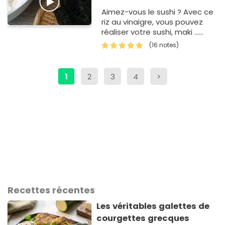
Aimez-vous le sushi ? Avec ce
riz au vinaigre, vous pouvez
réaliser votre sushi, maki ...
comme un restaurant !
(16 notes)
1
2
3
4
>
Recettes récentes
Les véritables galettes de
courgettes grecques