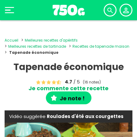
Accueil
Meilleures recettes d'apéritifs
Meilleures recettes de tartinade
Recettes de tapenade maison
Tapenade économique
Tapenade économique
4.7
/ 5
(16 notes)
Je commente cette recette
Je note !
Vidéo suggérée
Roulades d'été aux courgettes