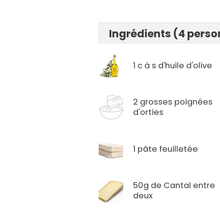
Ingrédients (4 pers
1 c à s d'huile d'olive
2 grosses poignées
d'orties
1 pâte feuilletée
50g de Cantal entre
deux