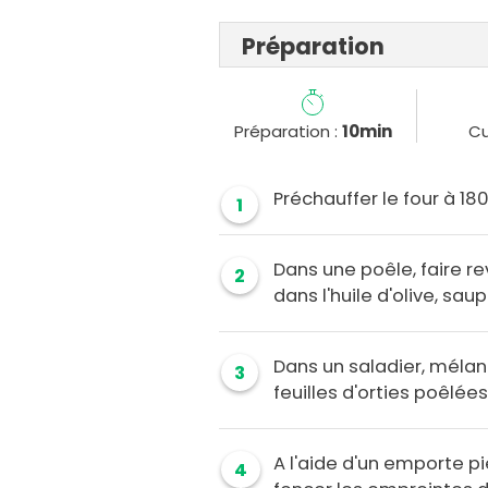
Préparation
Préparation :
10min
Cu
Préchauffer le four à 18
1
Dans une poêle, faire rev
2
dans l'huile d'olive, sa
Dans un saladier, mélang
3
feuilles d'orties poêlée
A l'aide d'un emporte p
4