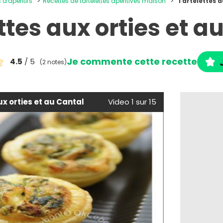
 d'apéritifs
Recettes de tartelettes apéritives maison
Tartelettes a
ttes aux orties et a
Je commente cette recette
4.5
/ 5
(2 notes)
ux orties et au Cantal
Video 1 sur 15