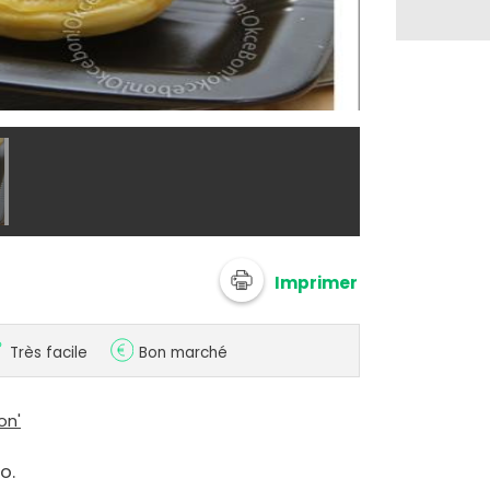
@ okcebo
Imprimer
Très facile
Bon marché
on'
o.