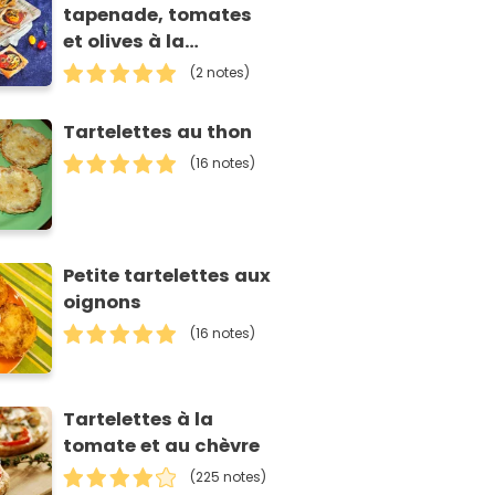
tapenade, tomates
et olives à la
méditerranéenne
(2 notes)
Croc'Frais
Tartelettes au thon
(16 notes)
Petite tartelettes aux
oignons
(16 notes)
Tartelettes à la
tomate et au chèvre
(225 notes)