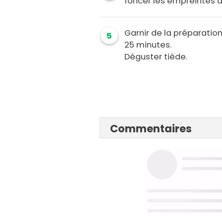
foncer les empreintes d
Garnir de la préparatio
5
25 minutes.
Déguster tiède.
Commentaires