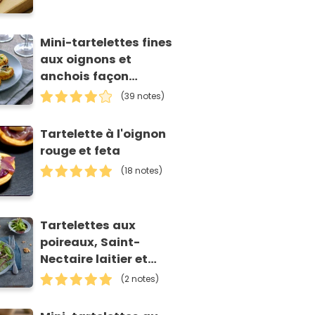
Mini-tartelettes fines
aux oignons et
anchois façon
pissaladière
(39 notes)
Tartelette à l'oignon
rouge et feta
(18 notes)
Tartelettes aux
poireaux, Saint-
Nectaire laitier et
noix
(2 notes)