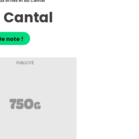
ux orties et au Cantal
u Cantal
Je note !