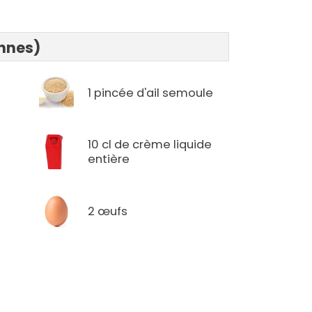
onnes)
1 pincée d'ail semoule
10 cl de crème liquide
entière
2 œufs