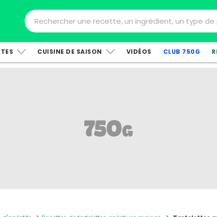
TTES
CUISINE DE SAISON
VIDÉOS
CLUB 750G
R