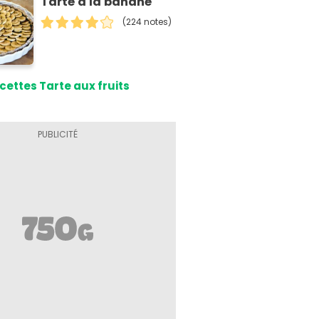
Tarte à la banane
(224 notes)
cettes Tarte aux fruits