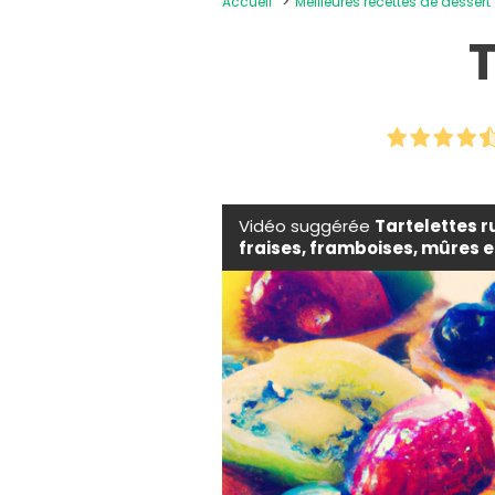
Accueil
Meilleures recettes de dessert
T
Vidéo suggérée
Tartelettes r
fraises, framboises, mûres e