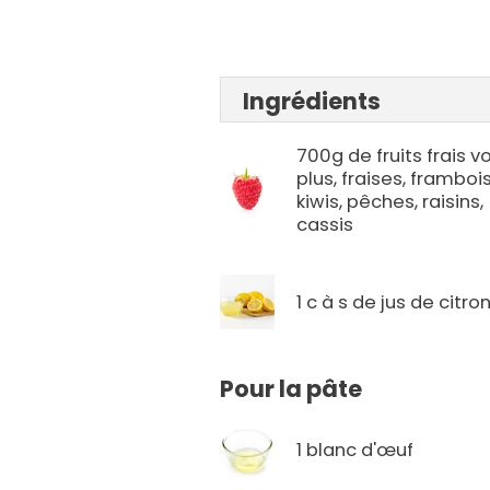
Ingrédients
700g de fruits frais vo
plus, fraises, framboi
kiwis, pêches, raisins,
cassis
1 c à s de jus de citro
Pour la pâte
1 blanc d'œuf