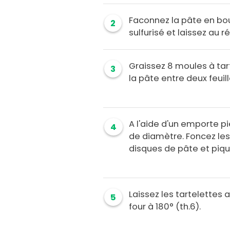
Faconnez la pâte en bo
2
sulfurisé et laissez au r
Graissez 8 moules à ta
3
la pâte entre deux feuill
A l'aide d'un emporte p
4
de diamètre. Foncez les
disques de pâte et piqu
Laissez les tartelettes a
5
four à 180° (th.6).