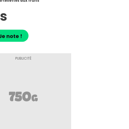
rtellettes aux fruits
ts
Je note !