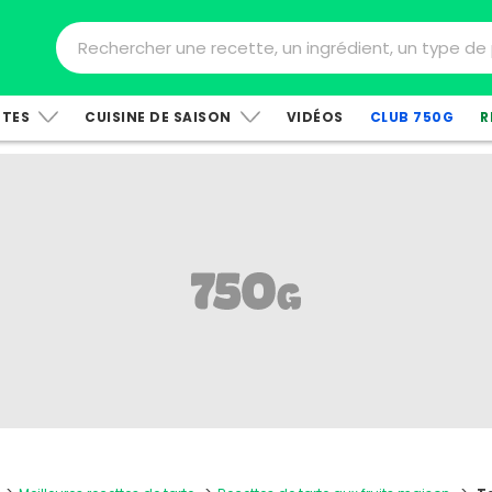
TTES
CUISINE DE SAISON
VIDÉOS
CLUB 750G
R