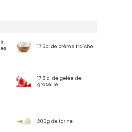
ir
17.5cl de crème fraîche
ses,
17.5 cl de gelée de
n
groseille
200g de farine