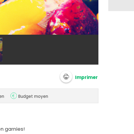
@ 750g Imagi
Imprimer
en
Budget moyen
en garnies!