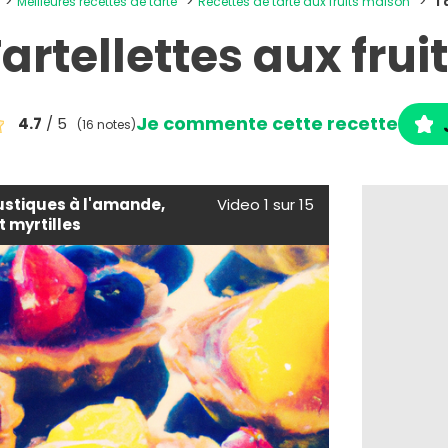
Meilleures recettes de tarte
Recettes de tarte aux fruits maison
Ta
artellettes aux frui
Je commente cette recette
4.7
/ 5
(16 notes)
ustiques à l'amande,
Video 1 sur 15
t myrtilles