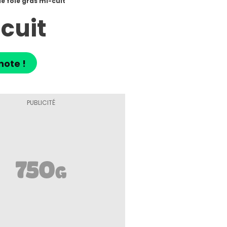
de foie gras mi-cuit
-cuit
note !