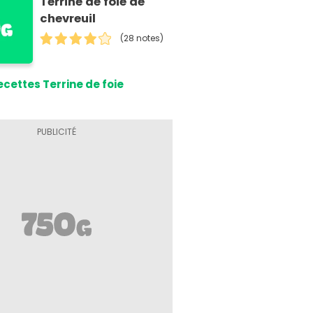
Terrine de foie de
chevreuil
(28 notes)
ecettes Terrine de foie