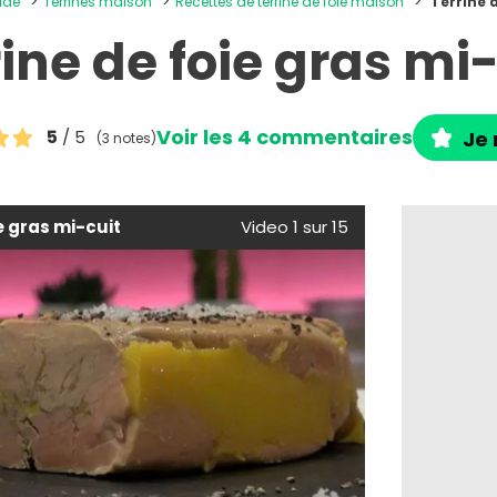
oide
Terrines maison
Recettes de terrine de foie maison
Terrine 
ine de foie gras mi
Voir les 4 commentaires
5
/ 5
Je 
(3 notes)
e gras mi-cuit
Video 1 sur 15