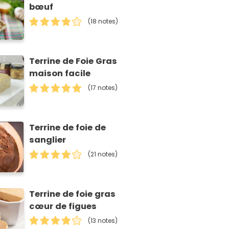
bœuf
(18 notes)
Terrine de Foie Gras
maison facile
(17 notes)
Terrine de foie de
sanglier
(21 notes)
Terrine de foie gras
cœur de figues
(13 notes)