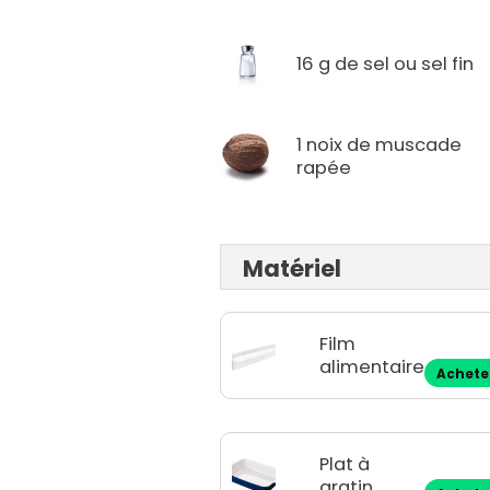
16 g de sel ou sel fin
1 noix de muscade
rapée
Matériel
Film
alimentaire
Achete
Plat à
gratin