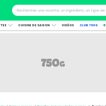
TTES
CUISINE DE SAISON
VIDÉOS
CLUB 750G
R