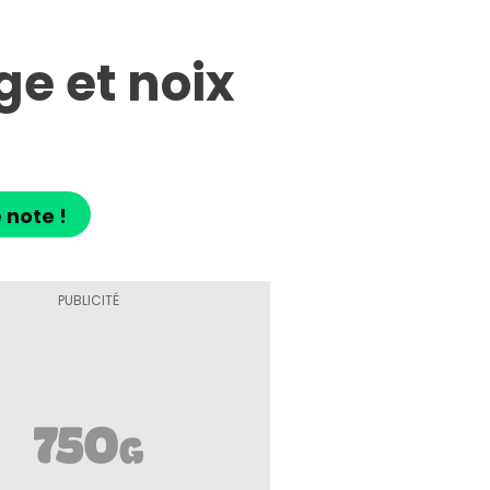
e et noix
 note !