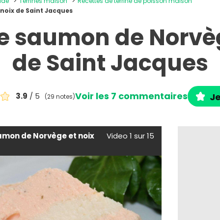
oide
Terrines maison
Recettes de terrine de poisson maison
noix de Saint Jacques
de saumon de Norvèg
de Saint Jacques
Voir les 7 commentaires
3.9
/ 5
Je
(29 notes)
umon de Norvège et noix
Video 1 sur 15