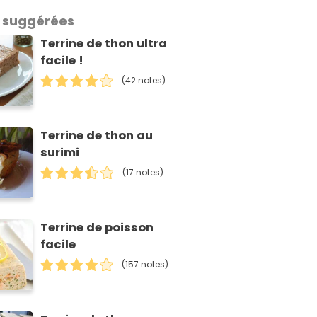
 suggérées
Terrine de thon ultra
facile !
(42 notes)
Terrine de thon au
surimi
(17 notes)
Terrine de poisson
facile
(157 notes)