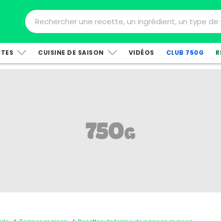
TTES
CUISINE DE SAISON
VIDÉOS
CLUB 750G
R