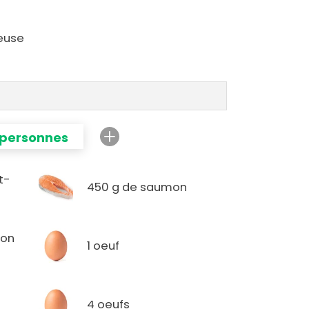
ieuse
 personnes
t-
450 g de saumon
son
1 oeuf
4 oeufs