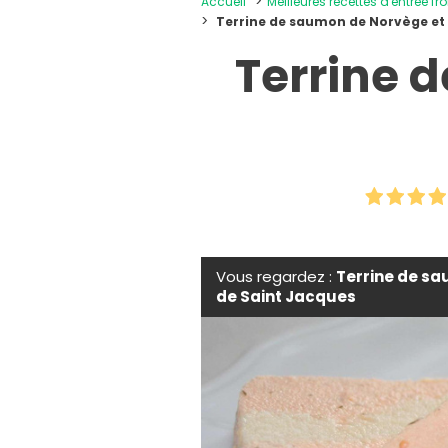
Accueil
Meilleures recettes d'entrée fr
Terrine de saumon de Norvège et 
Terrine 
Vous regardez :
Terrine de sa
de Saint Jacques