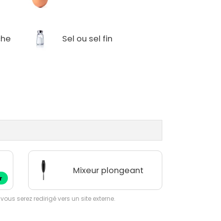
che
Sel ou sel fin
Mixeur plongeant
r
 vous serez redirigé vers un site externe.