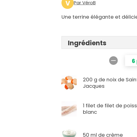
V
Par VéroB
Une terrine élégante et délic
Ingrédients
6
200 g de noix de Sain
Jacques
1 filet de filet de pois
blanc
50 ml de crème