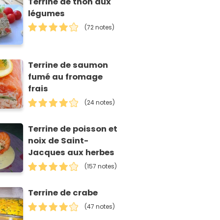
Terrine de thon aux
légumes
(72 notes)
Terrine de saumon
fumé au fromage
frais
(24 notes)
Terrine de poisson et
noix de Saint-
Jacques aux herbes
(157 notes)
Terrine de crabe
(47 notes)