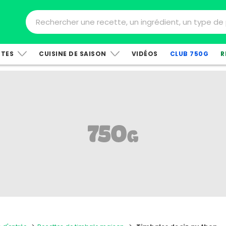
TTES
CUISINE DE SAISON
VIDÉOS
CLUB 750G
R