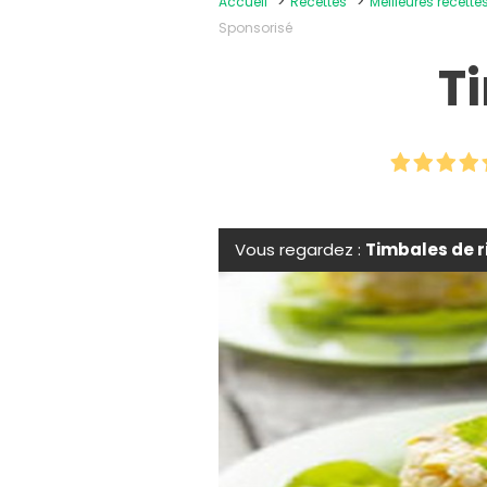
Accueil
Recettes
Meilleures recette
Sponsorisé
T
Vous regardez :
Timbales de r