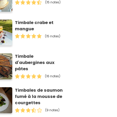
(15 notes)
Timbale crabe et
mangue
(15 notes)
Timbale
d'aubergines aux
pâtes
(16 notes)
Timbales de saumon
fumé à la mousse de
courgettes
(9 notes)