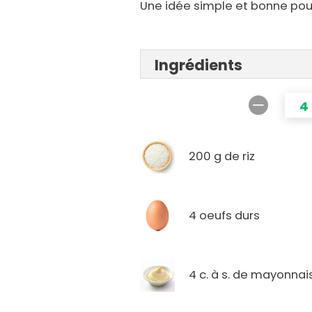
Une idée simple et bonne pour
Ingrédients
4
200 g de riz
4 oeufs durs
4 c. à s. de mayonnai