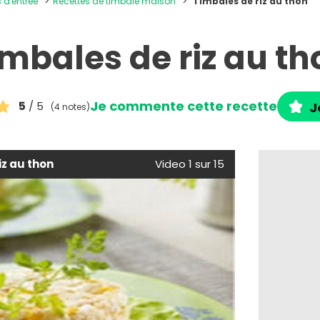
s d'entrée
Recettes de timbale maison
Timbales de riz au thon
imbales de riz au th
Je commente cette recette
5
/ 5
J
(4 notes)
iz au thon
Video 1 sur 15