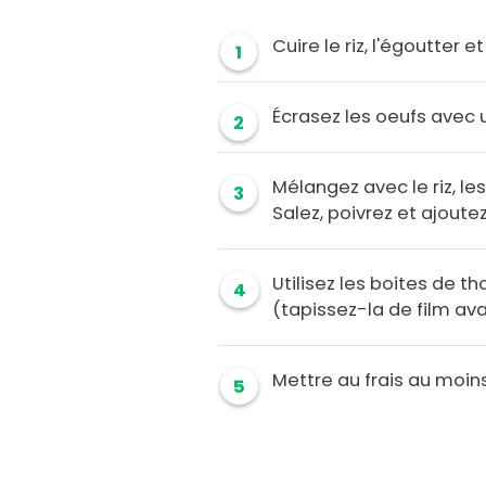
Cuire le riz, l'égoutter et 
1
Écrasez les oeufs avec 
2
Mélangez avec le riz, le
3
Salez, poivrez et ajoute
Utilisez les boites de t
4
(tapissez-la de film ava
Mettre au frais au moins 
5