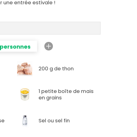
 une entrée estivale !
 personnes
200 g de thon
1 petite boîte de maïs
en grains
se
Sel ou sel fin