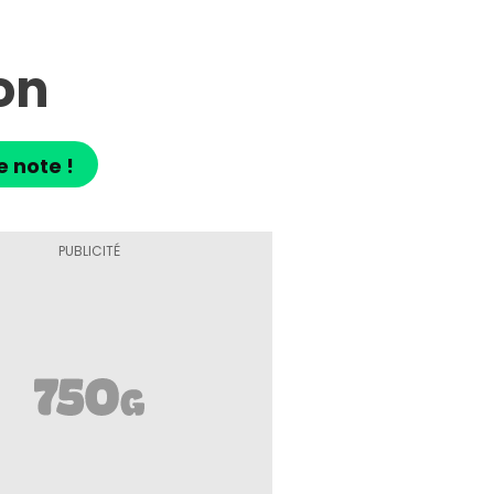
on
e note !